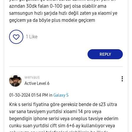
azından 30dk falan 0-100 şarj olsa olabilir ama
samsungun hızlı şarjıda hızlı değil zaten ya xiaomi ye
geçicem ya da böyle plus modele geçicem
1
Like
REPLY
wervaus
Active Level 6
‎01-30-2024
01:54 PM
in
Galaxy S
Knk s serisi fiyatina göre gereksiz bende de s23 ultra
var sana tavsiyem yurtdisi xioami 14 pro veya
begendigin iphone serisi veya oneplus tavsiye ederim
cunku suan yurtdisi cift sim 6+6 ay kullanılıyor veya