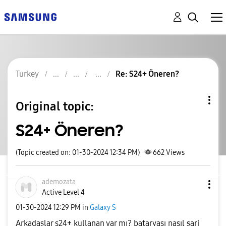
Turkey
Re: S24+ Öneren?
Original topic:
S24+ Öneren?
(Topic created on: 01-30-2024 12:34 PM)
662
Views
ademozata
Active Level 4
‎01-30-2024
12:29 PM
in
Galaxy S
Arkadaşlar s24+ kullanan var mı? bataryası nasıl şarj