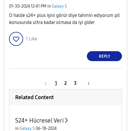
‎01-30-2024
12:41 PM
in
Galaxy S
O halde s24+ plus işini görür diye tahmin ediyorum pil
konusunda ultra kadar olmasa da iyi gider
1
Like
REPLY
1
2
3
Related Content
S24+ Hücresel Veri
in
Galaxy S
06-18-2024