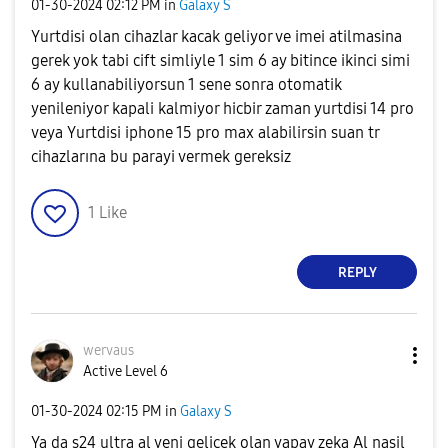
‎01-30-2024
02:12 PM
in
Galaxy S
Yurtdisi olan cihazlar kacak geliyor ve imei atilmasina
gerek yok tabi cift simliyle 1 sim 6 ay bitince ikinci simi
6 ay kullanabiliyorsun 1 sene sonra otomatik
yenileniyor kapali kalmiyor hicbir zaman yurtdisi 14 pro
veya Yurtdisi iphone 15 pro max alabilirsin suan tr
cihazlarına bu parayi vermek gereksiz
1
Like
REPLY
wervaus
Active Level 6
‎01-30-2024
02:15 PM
in
Galaxy S
Ya da s24 ultra al yeni gelicek olan yapay zeka Al nasil