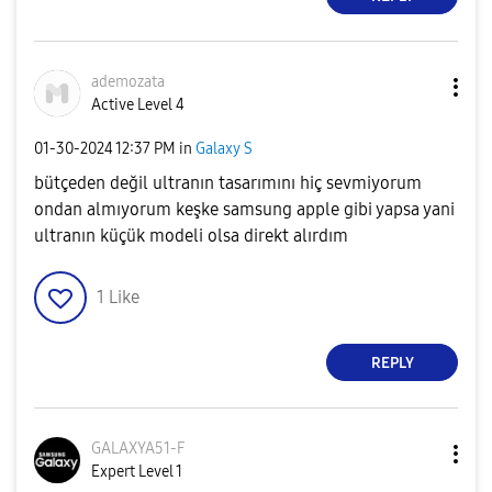
ademozata
Active Level 4
‎01-30-2024
12:37 PM
in
Galaxy S
bütçeden değil ultranın tasarımını hiç sevmiyorum
ondan almıyorum keşke samsung apple gibi yapsa yani
ultranın küçük modeli olsa direkt alırdım
1
Like
REPLY
GALAXYA51-F
Expert Level 1