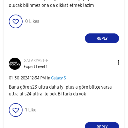
olucak bilinmez ona da dikkat etmek lazim
0
Likes
REPLY
GALAXYA51-F
Expert Level 1
‎01-30-2024
12:34 PM
in
Galaxy S
Bana göre s23 ultra daha iyi plus a göre bütçe varsa
ultra al s24 ultra ile pek Bi farkı da yok
1
Like
REPLY