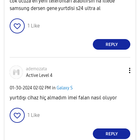
cok ucuza en yeni telefonlari alabilirsin ha illede
samsung dersen gene yurtdisi s24 ultra al
1
Like
REPLY
ademozata
Active Level 4
‎01-30-2024
02:02 PM
in
Galaxy S
yurtdışı cihaz hiç almadım imei falan nasıl oluyor
1
Like
REPLY