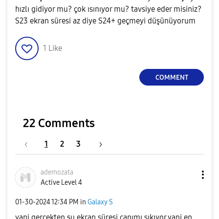
hızlı gidiyor mu? çok ısınıyor mu? tavsiye eder misiniz?
S23 ekran süresi az diye S24+ geçmeyi düşünüyorum
1
Like
COMMENT
22 Comments
1
2
3
ademozata
Active Level 4
‎01-30-2024
12:34 PM
in
Galaxy S
yani gerçekten şu ekran süresi canımı sıkıyor yani en