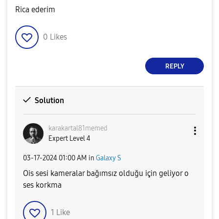
Rica ederim
0
Likes
REPLY
Solution
karakartal81mem
ed
Expert Level 4
‎03-17-2024
01:00 AM
in
Galaxy S
Ois sesi kameralar bağımsız olduğu için geliyor o
ses korkma
1
Like