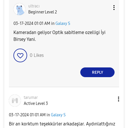
ultracı
Beginner Level 2
‎03-17-2024
01:01 AM
in
Galaxy S
Kameradan geliyor Optik sabitleme ozelligi İyi
Birsey Yani.
0
Likes
REPLY
tarumar
Active Level 3
‎03-17-2024
01:01 AM
in
Galaxy S
Bir an korktum teşekkürler arkadaşlar. Aydınlattığınız