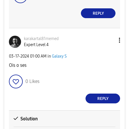
REPLY
karakartal81mem
ed
Expert Level 4
‎03-17-2024
01:00 AM
in
Galaxy S
Ois o ses
0
Likes
REPLY
Solution