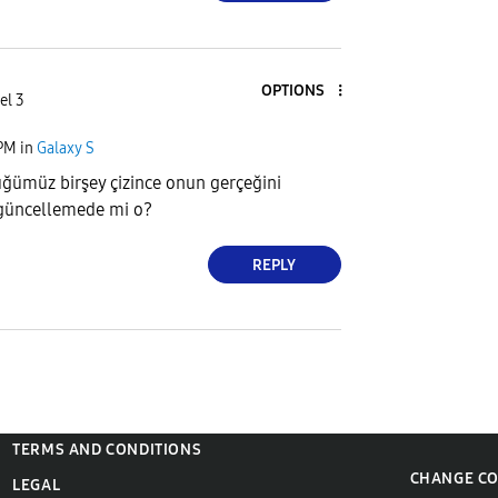
OPTIONS
el 3
 PM
in
Galaxy S
ğümüz birşey çizince onun gerçeğini
 güncellemede mi o?
REPLY
TERMS AND CONDITIONS
CHANGE C
LEGAL