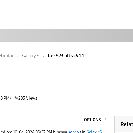
lefonlar
Galaxy S
Re: S23 ultra 6.1.1
30 PM)
285
Views
OPTIONS
Rela
t edited
‎10-04-2024
03:27 PM
by
Bordo
) in
Galaxy S