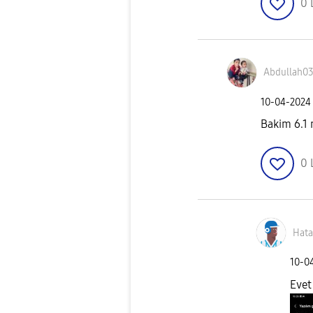
0
Abdullah0
‎10-04-2024
Bakim 6.1 
0
Hata
‎10-0
Evet