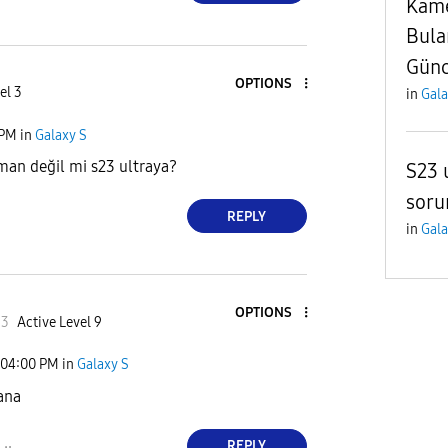
Kame
Bula
Günc
OPTIONS
el 3
in
Gala
 PM
in
Galaxy S
man değil mi s23 ultraya?
S23 
soru
REPLY
in
Gala
OPTIONS
33
Active Level 9
04:00 PM
in
Galaxy S
ana
REPLY