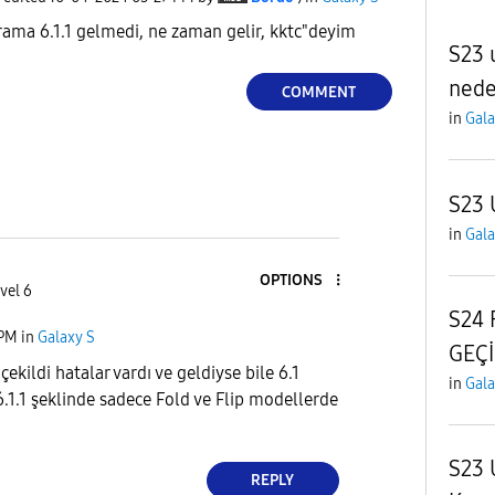
ama 6.1.1 gelmedi, ne zaman gelir, kktc"deyim
S23 
nede
COMMENT
in
Gala
S23 
in
Gala
OPTIONS
vel 6
S24
 PM
in
Galaxy S
GEÇİ
ekildi hatalar vardı ve geldiyse bile 6.1
in
Gala
6.1.1 şeklinde sadece Fold ve Flip modellerde
S23 
REPLY