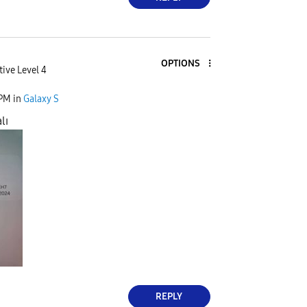
OPTIONS
tive Level 4
 PM
in
Galaxy S
lı
REPLY