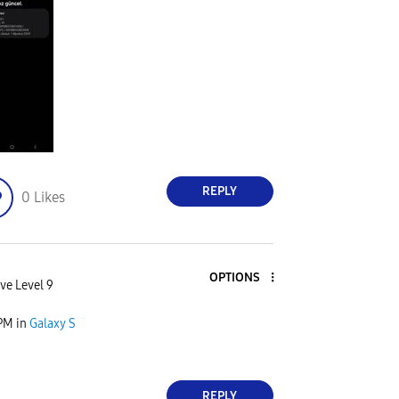
REPLY
0
Likes
OPTIONS
ve Level 9
 PM
in
Galaxy S
REPLY