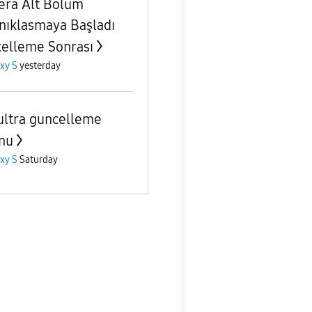
ra Alt Bölüm
nıklasmaya Başladı
elleme Sonrası
xy S
yesterday
ultra guncelleme
nu
xy S
Saturday