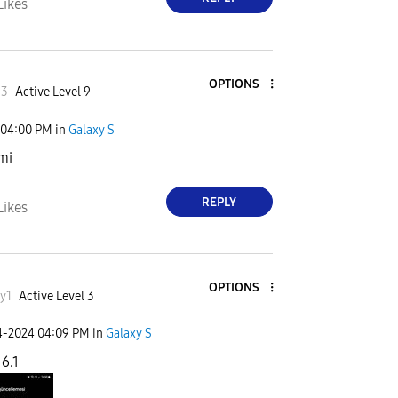
Likes
OPTIONS
33
Active Level 9
04:00 PM
in
Galaxy S
mi
REPLY
Likes
OPTIONS
y1
Active Level 3
4-2024
04:09 PM
in
Galaxy S
 6.1