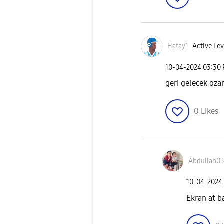
Hatay1
Active Lev
‎10-04-2024
03:30
geri gelecek oza
0
Likes
Abdullah0
‎10-04-2024
Ekran at b