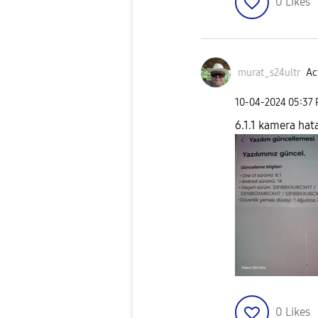
0
Likes
murat_s24ultr
Ac
‎10-04-2024
05:37
6.1.1 kamera hata
0
Likes