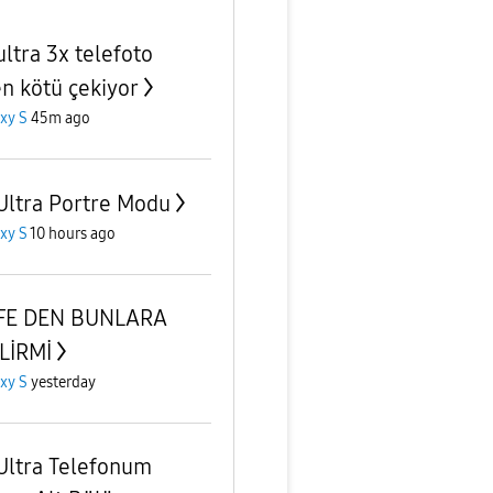
ultra 3x telefoto
n kötü çekiyor
xy S
45m ago
Ultra Portre Modu
xy S
10 hours ago
 FE DEN BUNLARA
LİRMİ
xy S
yesterday
Ultra Telefonum