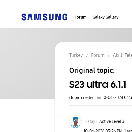
Forum
Galaxy Gallery
Turkey
Forum
Akıllı Te
Original topic:
S23 ultra 6.1.1
(Topic created on: 10-04-2024 03:
Hatay1
Active Level 3
‎10-04-2024
03:26 PM
(Las