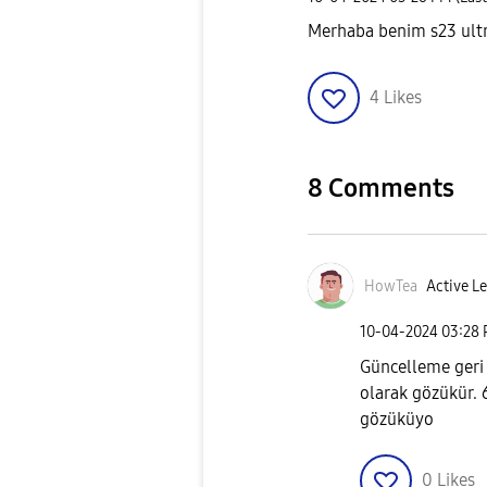
Merhaba benim s23 ultr
4
Likes
8 Comments
HowTea
Active Le
‎10-04-2024
03:28
Güncelleme geri ç
olarak gözükür. 
gözüküyo
0
Likes