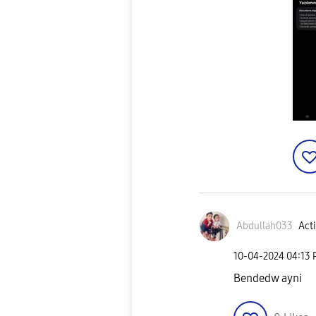
Abdullah033
Acti
‎10-04-2024
04:13
Bendedw ayni