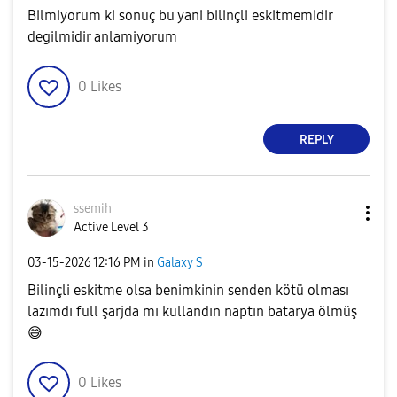
Bilmiyorum ki sonuç bu yani bilinçli eskitmemidir
degilmidir anlamiyorum
0
Likes
REPLY
ssemih
Active Level 3
‎03-15-2026
12:16 PM
in
Galaxy S
Bilinçli eskitme olsa benimkinin senden kötü olması
lazımdı full şarjda mı kullandın naptın batarya ölmüş
😅
0
Likes