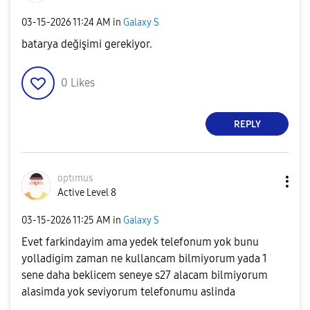
‎03-15-2026
11:24 AM
in
Galaxy S
batarya değişimi gerekiyor.
0
Likes
REPLY
optımus
Active Level 8
‎03-15-2026
11:25 AM
in
Galaxy S
Evet farkindayim ama yedek telefonum yok bunu
yolladigim zaman ne kullancam bilmiyorum yada 1
sene daha beklicem seneye s27 alacam bilmiyorum
alasimda yok seviyorum telefonumu aslinda