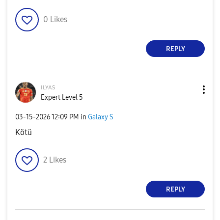
0
Likes
REPLY
ɪʟʏᴀs
Expert Level 5
‎03-15-2026
12:09 PM
in
Galaxy S
Kötü
2
Likes
REPLY