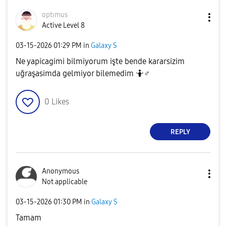
optımus
Active Level 8
‎03-15-2026
01:29 PM
in
Galaxy S
Ne yapicagimi bilmiyorum işte bende kararsizim
uğraşasimda gelmiyor bilemedim 🤷‍
♂️
0
Likes
REPLY
Anonymous
Not applicable
‎03-15-2026
01:30 PM
in
Galaxy S
Tamam