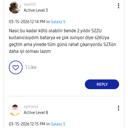
ssemih
Active Level 3
‎03-15-2026
12:14 PM
in
Galaxy S
Nasıl bu kadar kötü olabilir bende 2 yıldır S22U
kullanıcısıydım batarya ve çok ısınıyor diye s26Uya
geçtim ama yinede tüm günü rahat çıkarıyordu S23ün
daha iyi olması lazım
1
Like
REPLY
optımus
Active Level 8
‎03-15-2026
12:15 PM
in
Galaxy S