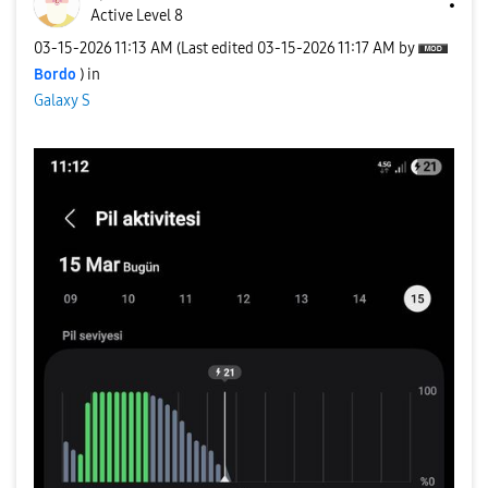
Active Level 8
‎03-15-2026
11:13 AM
(Last edited
‎03-15-2026
11:17 AM
by
Bordo
) in
Galaxy S