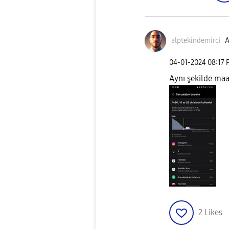
alptekindemirci
A
‎04-01-2024
08:17 
Aynı şekilde maal
2
Likes