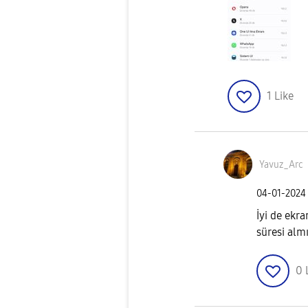
1
Like
Yavuz_Arc
‎04-01-2024
İyi de ekr
süresi alm
0