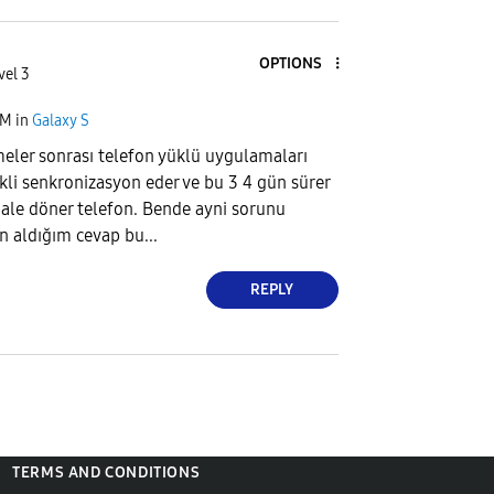
OPTIONS
vel 3
PM
in
Galaxy S
eler sonrası telefon yüklü uygulamaları
kli senkronizasyon eder ve bu 3 4 gün sürer
ale döner telefon. Bende ayni sorunu
n aldığım cevap bu...
REPLY
TERMS AND CONDITIONS