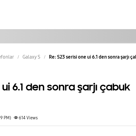
lefonlar
Galaxy S
Re: S23 serisi one ui 6.1 den sonra şarjı ça
 ui 6.1 den sonra şarjı çabuk
59 PM)
614
Views