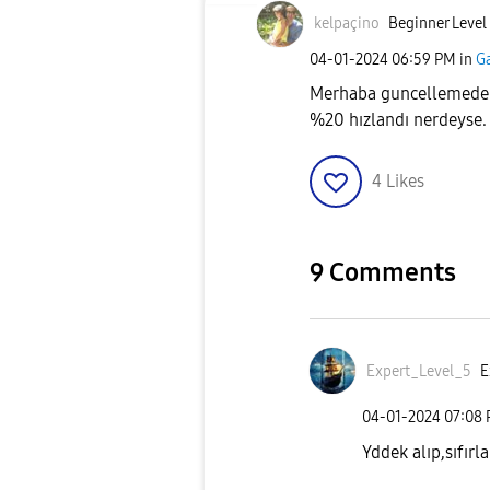
kelpaçino
Beginner Level
‎04-01-2024
06:59 PM
in
Ga
Merhaba guncellemeden 
%20 hızlandı nerdeyse.
4
Likes
9 Comments
Expert_Level_5
E
‎04-01-2024
07:08
Yddek alıp,sıfırl