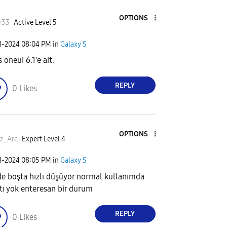
OPTIONS
r33
Active Level 5
1-2024
08:04 PM
in
Galaxy S
 oneui 6.1'e ait.
REPLY
0
Likes
OPTIONS
z_Arc
Expert Level 4
1-2024
08:05 PM
in
Galaxy S
e boşta hızlı düşüyor normal kullanımda
ntı yok enteresan bir durum
REPLY
0
Likes