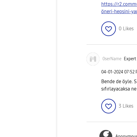
https://r2.com
öneri-hepsini-ya
0
Likes
0serName
Expert 
‎04-01-2024
07:52
Bende de öyle. Sı
sıfırlayacaksa ne
3
Likes
Anonymou