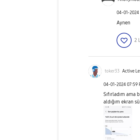
‎04-01-2024
Aynen
2
toker33
Active Le
‎04-01-2024
07:59
Sıfırladım ama b
aldığım ekran sü