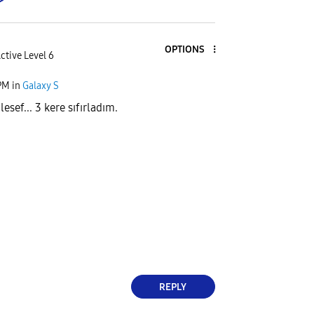
OPTIONS
ctive Level 6
PM
in
Galaxy S
esef... 3 kere sıfırladım.
REPLY