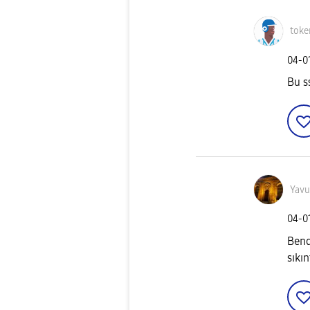
toke
‎04-0
Bu ss
Yavu
‎04-0
Bend
sıkı