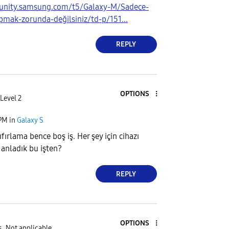
munity.samsung.com/t5/Galaxy-M/Sadece-
pmak-zorunda-değilsiniz/td-p/151...
REPLY
OPTIONS
Level 2
 PM
in
Galaxy S
fırlama bence boş iş. Her şey için cihazı
 anladık bu işten?
REPLY
OPTIONS
s
Not applicable