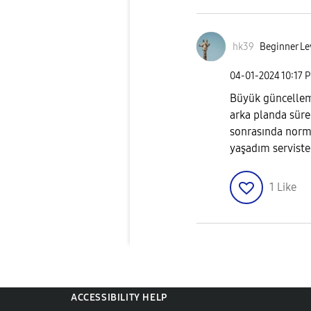
hk39
Beginner Le
‎04-01-2024
10:17 
Büyük güncellem
arka planda süre
sonrasında norm
yaşadım serviste
1
Like
ACCESSIBILITY HELP