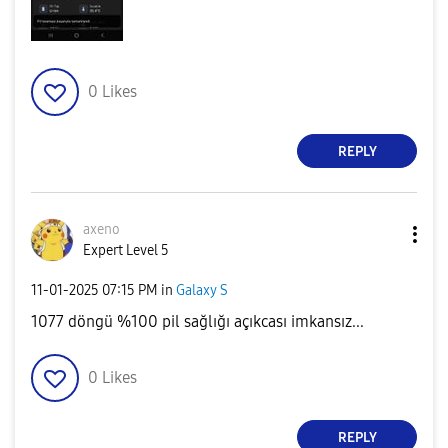
0
Likes
REPLY
axeno
Expert Level 5
‎11-01-2025
07:15 PM
in
Galaxy S
1077 döngü %100 pil sağlığı açıkcası imkansız...
0
Likes
REPLY