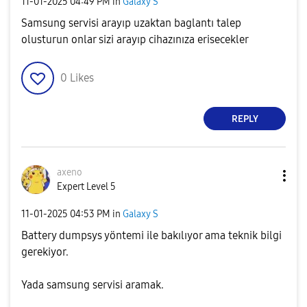
‎11-01-2025
04:49 PM
in
Galaxy S
Samsung servisi arayıp uzaktan baglantı talep
olusturun onlar sizi arayıp cihazınıza erisecekler
0
Likes
REPLY
axeno
Expert Level 5
‎11-01-2025
04:53 PM
in
Galaxy S
Battery dumpsys yöntemi ile bakılıyor ama teknik bilgi
gerekiyor.
Yada samsung servisi aramak.