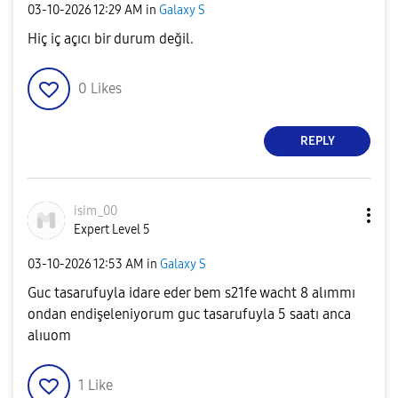
‎03-10-2026
12:29 AM
in
Galaxy S
Hiç iç açıcı bir durum değil.
0
Likes
REPLY
isim_00
Expert Level 5
‎03-10-2026
12:53 AM
in
Galaxy S
Guc tasarufuyla idare eder bem s21fe wacht 8 alımmı
ondan endişeleniyorum guc tasarufuyla 5 saatı anca
alıuom
1
Like