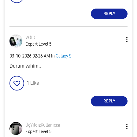
REPLY
VƠID
Expert Level 5
‎03-10-2026
02:26 AM
in
Galaxy S
Durum vahim..
1
Like
REPLY
ÜçYıldızKullanı
cısı
Expert Level 5