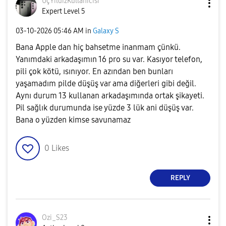
ÜçYıldızKullanı
cısı
Expert Level 5
‎03-10-2026
05:46 AM
in
Galaxy S
Bana Apple dan hiç bahsetme inanmam çünkü.
Yanımdaki arkadaşımın 16 pro su var. Kasıyor telefon,
pili çok kötü, ısınıyor. En azından ben bunları
yaşamadım pilde düşüş var ama diğerleri gibi değil.
Aynı durum 13 kullanan arkadaşımında ortak şikayeti.
Pil sağlık durumunda ise yüzde 3 lük ani düşüş var.
Bana o yüzden kimse savunamaz
0
Likes
REPLY
Ozi_S23