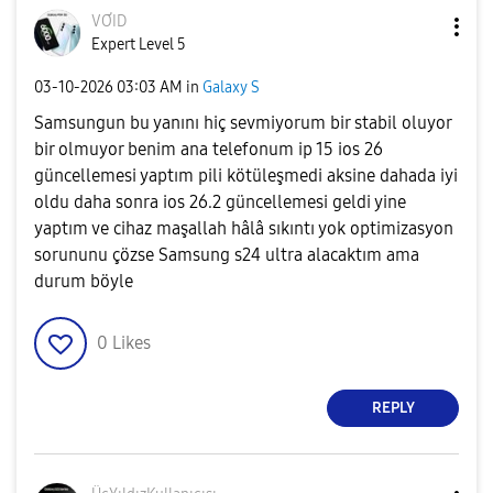
VƠID
Expert Level 5
‎03-10-2026
03:03 AM
in
Galaxy S
Samsungun bu yanını hiç sevmiyorum bir stabil oluyor
bir olmuyor benim ana telefonum ip 15 ios 26
güncellemesi yaptım pili kötüleşmedi aksine dahada iyi
oldu daha sonra ios 26.2 güncellemesi geldi yine
yaptım ve cihaz maşallah hâlâ sıkıntı yok optimizasyon
sorununu çözse Samsung s24 ultra alacaktım ama
durum böyle
0
Likes
REPLY