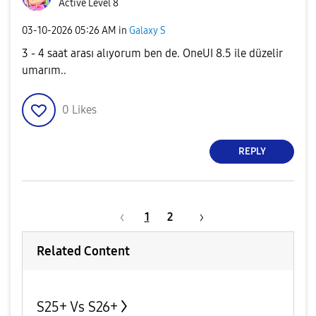
Active Level 8
‎03-10-2026
05:26 AM
in
Galaxy S
3 - 4 saat arası alıyorum ben de. OneUI 8.5 ile düzelir
umarım..
0
Likes
REPLY
1
2
Related Content
S25+ Vs S26+