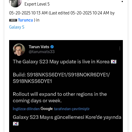
Expert Level 5
‎05-20-2025
10:13 AM
(Last edited
‎05-20-2025
10:24 AM
by
Turuncu
) in
Galaxy S