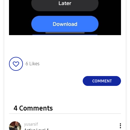
6
Likes
COMMENT
4 Comments
yusarsif