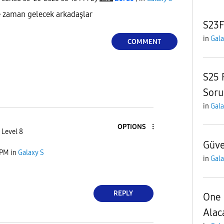
ne zaman gelecek arkadaşlar
S23F
in
Gala
COMMENT
S25 
Soru
in
Gala
OPTIONS
 Level 8
Güve
 PM
in
Galaxy S
in
Gala
REPLY
One 
Alac