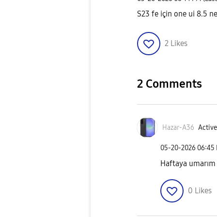
S23 fe için one ui 8.5 
2
Likes
2 Comments
Hazar-A36
Active
‎05-20-2026
06:45
Haftaya umarım
0
Likes