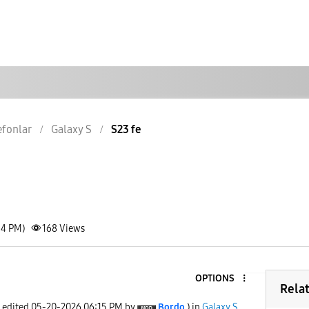
lefonlar
Galaxy S
S23 fe
14 PM)
168
Views
OPTIONS
Rela
t edited
‎05-20-2026
06:15 PM
by
Bordo
) in
Galaxy S