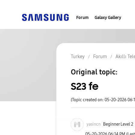
Forum
Galaxy Gallery
Turkey
Forum
Akıllı Te
Original topic:
S23 fe
(Topic created on: 05-20-2026 06:
yasincn
Beginner Level 2
‎05-20-2026
06:14 PM
(Las