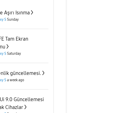
e Aşırı Isınma
xy S
Sunday
FE Tam Ekran
nu
xy S
Saturday
nlik güncellemesi.
xy S
a week ago
Ui 9.0 Güncellemesi
ak Cihazlar