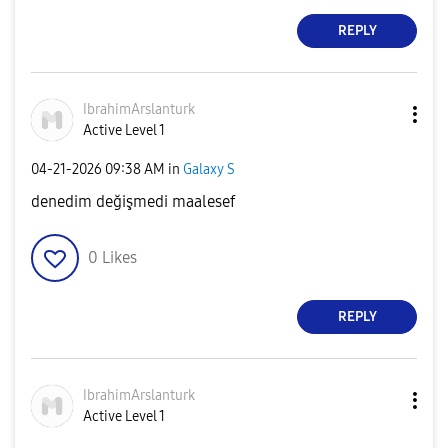
REPLY
IbrahimArslantu
rk
Active Level 1
‎04-21-2026
09:38 AM
in
Galaxy S
denedim değişmedi maalesef
0
Likes
REPLY
IbrahimArslantu
rk
Active Level 1