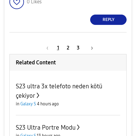
0
Likes
REPLY
1
2
3
Related Content
S23 ultra 3x telefoto neden kötü
çekiyor
in
Galaxy S
4 hours ago
S23 Ultra Portre Modu
in
Galaxy S
13 hours ago