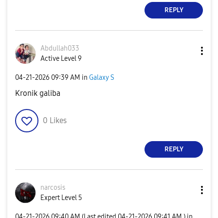
REPLY
Abdullah033
Active Level 9
‎04-21-2026
09:39 AM
in
Galaxy S
Kronik galiba
0
Likes
REPLY
narcosis
Expert Level 5
‎04-21-2026
09:40 AM
(Last edited
‎04-21-2026
09:41 AM
) in