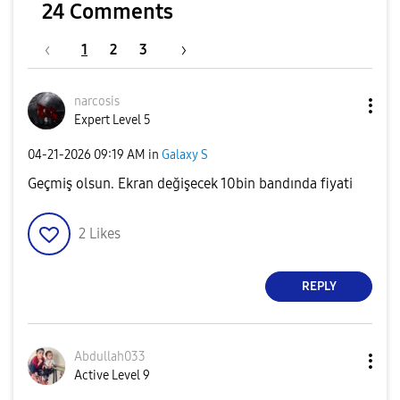
24 Comments
1
2
3
narcosis
Expert Level 5
‎04-21-2026
09:19 AM
in
Galaxy S
Geçmiş olsun. Ekran değişecek 10bin bandında fiyati
2
Likes
REPLY
Abdullah033
Active Level 9