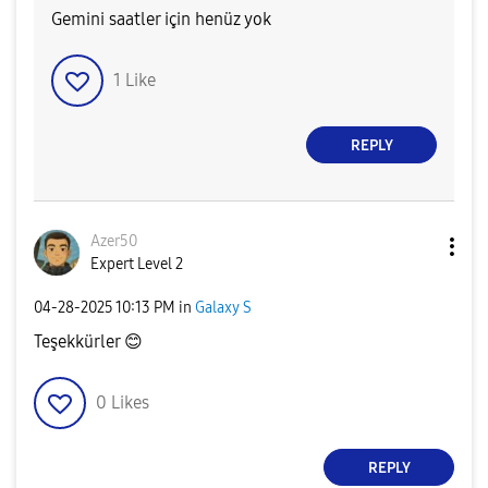
Gemini saatler için henüz yok
1
Like
REPLY
Azer50
Expert Level 2
‎04-28-2025
10:13 PM
in
Galaxy S
Teşekkürler
😊
0
Likes
REPLY