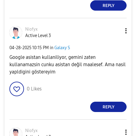
REPLY
Niofyx
Active Level 3
‎04-28-2025
10:15 PM
in
Galaxy S
Google asistan kullaniliyor, gemini zaten
kullanamazsin cunku asistan değil maalesef. Ama nasil
yapldigini göstereyim
0
Likes
REPLY
Niofyx