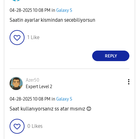
‎04-28-2025
10:08 PM
in
Galaxy S
Saatin ayarlar kismindan secebiliyorsun
1
Like
REPLY
Azer50
Expert Level 2
‎04-28-2025
10:08 PM
in
Galaxy S
Saat kullanıyorsanız ss atar mısınız
😊
0
Likes