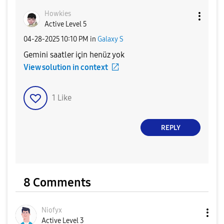
Howkies
Active Level 5
‎04-28-2025
10:10 PM
in
Galaxy S
Gemini saatler için henüz yok
View solution in context
1
Like
REPLY
8 Comments
Niofyx
Active Level 3