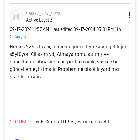
Galaxy_S23_Ultr
a
Active Level 3
‎09-17-2024
11:57 AM
(Last edited
‎09-17-2024
03:01 PM
) in
Galaxy S
Herkes S23 Ultra için one ui güncellemesinin geldiğini
söylüyor. Cihazım yd, Almaya romu atılmış ve
güncelleme almasında bir problem yok, sadece bu
güncellemeyi almadı. Problem ne olabilir yardımcı
olabilir misiniz.
CÖZÜM
:Csc yi EUX den TUR e çevirince düzeldi