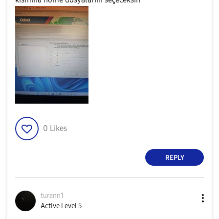
0
Likes
REPLY
turann1
Active Level 5