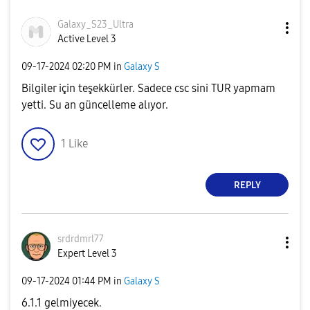
Galaxy_S23_Ultr
a
Active Level 3
‎09-17-2024
02:20 PM
in
Galaxy S
Bilgiler için teşekkürler. Sadece csc sini TUR yapmam
yetti. Su an güncelleme alıyor.
1
Like
REPLY
srdrdmrl77
Expert Level 3
‎09-17-2024
01:44 PM
in
Galaxy S
6.1.1 gelmiyecek.