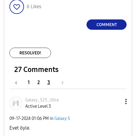
6
Likes
COMMENT
RESOLVED!
27 Comments
1
2
3
Galaxy_S23_Ultr
a
Active Level 3
‎09-17-2024
01:06 PM
in
Galaxy S
Evet öyle.