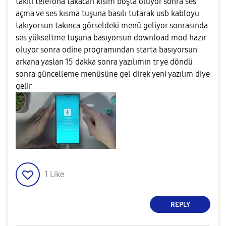
takılı telefona takacan kısım boşta oluyor sonra ses
açma ve ses kısma tuşuna basılı tutarak usb kabloyu
takıyorsun takınca görseldeki menü geliyor sonrasında
ses yükseltme tuşuna basıyorsun download mod hazır
oluyor sonra odine programından starta basıyorsun
arkana yaslan 15 dakka sonra yazılımın tr ye döndü
sonra güncelleme menüsüne gel direk yeni yazılım diye
gelir
1
Like
REPLY