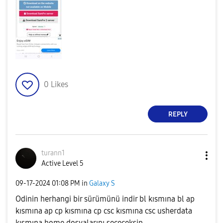
0
Likes
REPLY
turann1
Active Level 5
‎09-17-2024
01:08 PM
in
Galaxy S
Odinin herhangi bir sürümünü indir bl kısmına bl ap
kısmına ap cp kısmına cp csc kısmına csc usherdata
kısmına home dosyalarını seçeceksin