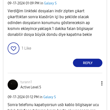
‎09-17-2024
01:09 PM
in
Galaxy S
Verdiğim linkteki dosyaları indir zipten çıkart
çıkarttıktan sonra klasörün içi bu şeklide olacak
odinden dosyaların konumunu göstereceksin ap
kısmını ekleyince yaklaşık 1 dakika falan bilgisayar
donabilir dosya büyük dondu diye kapatma bekle
1
Like
REPLY
turann1
Active Level 5
‎09-17-2024
01:12 PM
in
Galaxy S
Sonra telefonu kapatıyorsun usb kablo bilgisayar ucu