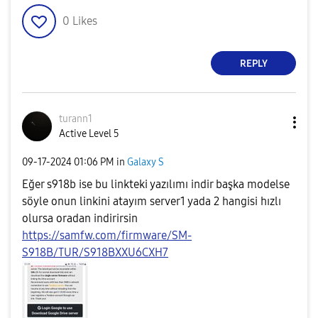
0
Likes
REPLY
turann1
Active Level 5
‎09-17-2024
01:06 PM
in
Galaxy S
Eğer s918b ise bu linkteki yazılımı indir başka modelse
söyle onun linkini atayım server1 yada 2 hangisi hızlı
olursa oradan indirirsin
https://samfw.com/firmware/SM-
S918B/TUR/S918BXXU6CXH7