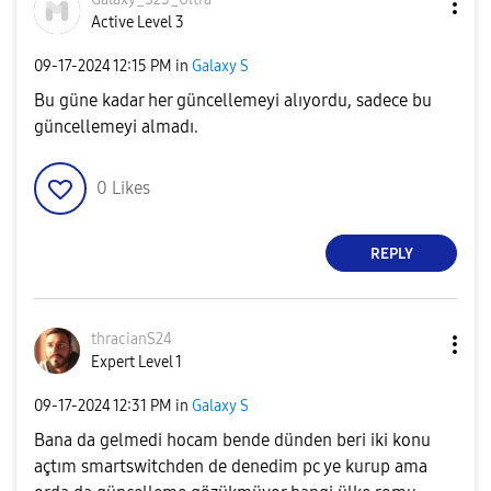
Active Level 3
‎09-17-2024
12:15 PM
in
Galaxy S
Bu güne kadar her güncellemeyi alıyordu, sadece bu
güncellemeyi almadı.
0
Likes
REPLY
thracianS24
Expert Level 1
‎09-17-2024
12:31 PM
in
Galaxy S
Bana da gelmedi hocam bende dünden beri iki konu
açtım smartswitchden de denedim pc ye kurup ama