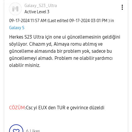
Galaxy_S23_Ultr
a
Active Level 3
‎09-17-2024
11:57 AM
(Last edited
‎09-17-2024
03:01 PM
) in
Galaxy S
Herkes S23 Ultra için one ui güncellemesinin geldiğini
söylüyor. Cihazım yd, Almaya romu atılmış ve
güncelleme almasında bir problem yok, sadece bu
güncellemeyi almadı. Problem ne olabilir yardımcı
olabilir misiniz.
CÖZÜM
:Csc yi EUX den TUR e çevirince düzeldi
6
Likes