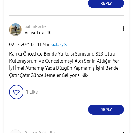
REPLY
SahinRocker
Active Level 10
‎09-17-2024
12:11 PM
in
Galaxy S
Kanka Öncelikle Bende Yurtdışı Samsung S23 Ultra
Kullanıyorum Ve Güncellemeyi Aldı Senin Aldığın Yer
İyi İmei Atmamış Yada Düzgün Yapmamış İşini Bende
Çatır Çatır Güncellemeler Geliyor
🤘
😂
1
Like
REPLY
Galaxy_S23_Ultr
a