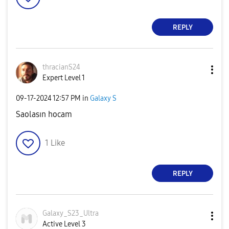
REPLY
thracianS24
Expert Level 1
‎09-17-2024
12:57 PM
in
Galaxy S
Saolasın hocam
1
Like
REPLY
Galaxy_S23_Ultr
a
Active Level 3