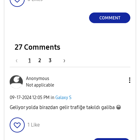
COMMENT
27 Comments
1
2
3
Anonymous
Not applicable
‎09-17-2024
12:05 PM
in
Galaxy S
Geliyor yolda birazdan gelir trafiğe takıldı galiba
😀
1
Like