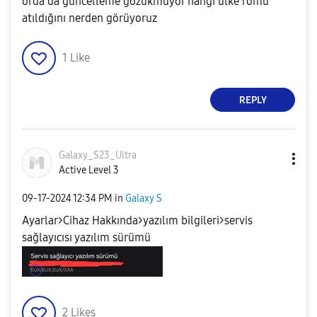
orda da güncelleme gözükmüyor hangi ülke romu
atıldığını nerden görüyoruz
1
Like
REPLY
Galaxy_S23_Ultr
a
Active Level 3
‎09-17-2024
12:34 PM
in
Galaxy S
Ayarlar>Cihaz Hakkında>yazılım bilgileri>servis
sağlayıcısı yazılım sürümü
2
Likes