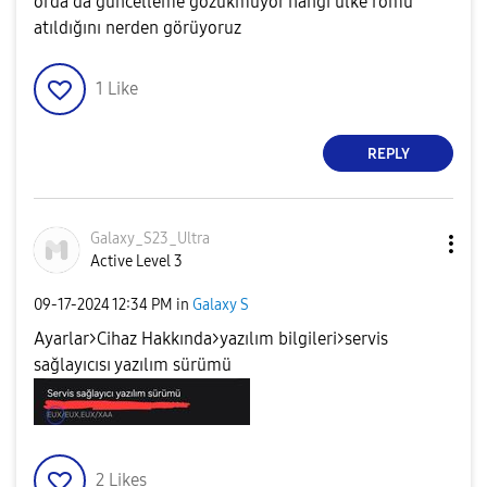
orda da güncelleme gözükmüyor hangi ülke romu
atıldığını nerden görüyoruz
1
Like
REPLY
Galaxy_S23_Ultr
a
Active Level 3
‎09-17-2024
12:34 PM
in
Galaxy S
Ayarlar>Cihaz Hakkında>yazılım bilgileri>servis
sağlayıcısı yazılım sürümü
2
Likes