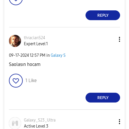
REPLY
thracianS24
Expert Level 1
‎09-17-2024
12:57 PM
in
Galaxy S
Saolasın hocam
1
Like
REPLY
Galaxy_S23_Ultr
a
Active Level 3