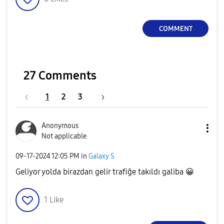
COMMENT
27 Comments
1
2
3
Anonymous
Not applicable
‎09-17-2024
12:05 PM
in
Galaxy S
Geliyor yolda birazdan gelir trafiğe takıldı galiba
😀
1
Like