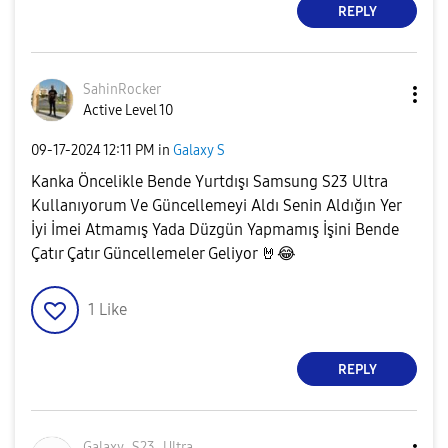
REPLY
SahinRocker
Active Level 10
‎09-17-2024
12:11 PM
in
Galaxy S
Kanka Öncelikle Bende Yurtdışı Samsung S23 Ultra
Kullanıyorum Ve Güncellemeyi Aldı Senin Aldığın Yer
İyi İmei Atmamış Yada Düzgün Yapmamış İşini Bende
Çatır Çatır Güncellemeler Geliyor
🤘
😂
1
Like
REPLY
Galaxy_S23_Ultr
a