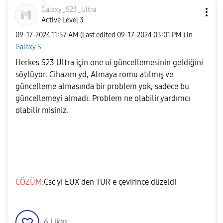
Galaxy_S23_Ultr
a
Active Level 3
‎09-17-2024
11:57 AM
(Last edited
‎09-17-2024
03:01 PM
) in
Galaxy S
Herkes S23 Ultra için one ui güncellemesinin geldiğini
söylüyor. Cihazım yd, Almaya romu atılmış ve
güncelleme almasında bir problem yok, sadece bu
güncellemeyi almadı. Problem ne olabilir yardımcı
olabilir misiniz.
CÖZÜM
:Csc yi EUX den TUR e çevirince düzeldi
6
Likes