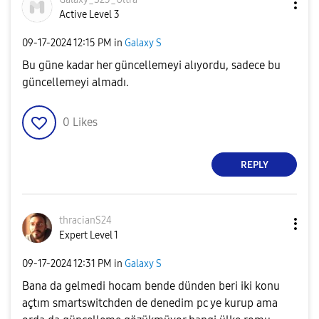
Active Level 3
‎09-17-2024
12:15 PM
in
Galaxy S
Bu güne kadar her güncellemeyi alıyordu, sadece bu
güncellemeyi almadı.
0
Likes
REPLY
thracianS24
Expert Level 1
‎09-17-2024
12:31 PM
in
Galaxy S
Bana da gelmedi hocam bende dünden beri iki konu
açtım smartswitchden de denedim pc ye kurup ama