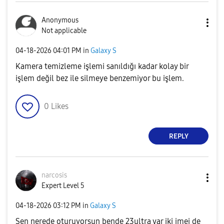
Anonymous
Not applicable
‎04-18-2026
04:01 PM
in
Galaxy S
Kamera temizleme işlemi sanıldığı kadar kolay bir
işlem değil bez ile silmeye benzemiyor bu işlem.
0
Likes
REPLY
narcosis
Expert Level 5
‎04-18-2026
03:12 PM
in
Galaxy S
Sen nerede oturuyorsun bende 23ultra var iki imei de