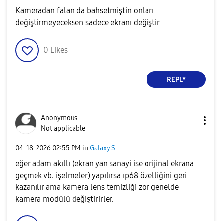
Kameradan falan da bahsetmiştin onları
değiştirmeyeceksen sadece ekranı değiştir
0
Likes
REPLY
Anonymous
Not applicable
‎04-18-2026
02:55 PM
in
Galaxy S
eğer adam akıllı (ekran yan sanayi ise orijinal ekrana
geçmek vb. işelmeler) yapılırsa ıp68 özelliğini geri
kazanılır ama kamera lens temizliği zor genelde
kamera modülü değiştirirler.