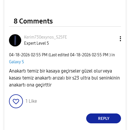
8 Comments
Kerim730exynos_
S25FE
Expert Level 5
‎04-18-2026
02:55 PM
(Last edited
‎04-18-2026
02:55 PM
) in
Galaxy S
Anakartı temiz bir kasaya geçirseler güzel olur veya
kasası temiz anakartı arızalı bir s23 ultra bul seninkinin
anakartı ona geçirttir
1
Like
REPLY