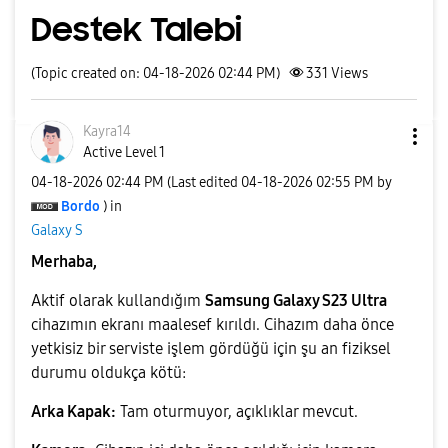
Destek Talebi
(Topic created on: 04-18-2026 02:44 PM)
331
Views
Kayra14
Active Level 1
‎04-18-2026
02:44 PM
(Last edited
‎04-18-2026
02:55 PM
by
Bordo
) in
Galaxy S
Merhaba,
Aktif olarak kullandığım
Samsung Galaxy S23 Ultra
cihazımın ekranı maalesef kırıldı. Cihazım daha önce
yetkisiz bir serviste işlem gördüğü için şu an fiziksel
durumu oldukça kötü:
Arka Kapak:
Tam oturmuyor, açıklıklar mevcut.