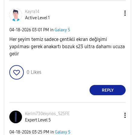
Kayra14
Active Level 1
‎04-18-2026
03:01 PM
in
Galaxy S
Her şeyim temiz sadece çentikli ekran değişimi
yapılması gerek anakartı bozuk s23 ultra dahamı ucuza
gelir
0
Likes
REPLY
Kerim730exynos_
S25FE
Expert Level 5
‎04-18-2026
03:25 PM
in
Galaxy S