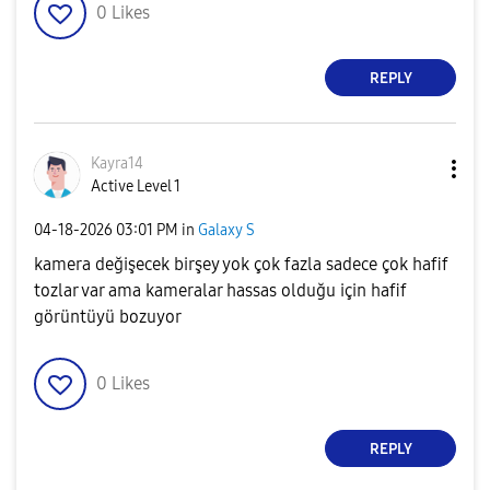
0
Likes
REPLY
Kayra14
Active Level 1
‎04-18-2026
03:01 PM
in
Galaxy S
kamera değişecek birşey yok çok fazla sadece çok hafif
tozlar var ama kameralar hassas olduğu için hafif
görüntüyü bozuyor
0
Likes
REPLY