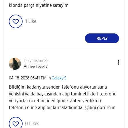
klonda parça niyetine satayım
1
Like
REPLY
Tekyolislam25
Active Level 7
‎04-18-2026
03:41 PM
in
Galaxy S
Bildiğim kadarıyla senden telefonu alıyorlar sana
yenisini ya da başkasından alıp tamir ettikleri telefonu
veriyorlar ücretini ödediğinde. Zaten verdikleri
telefonu eline alıp bir kurcaladığında işçiliği görürsün.
0
Likes