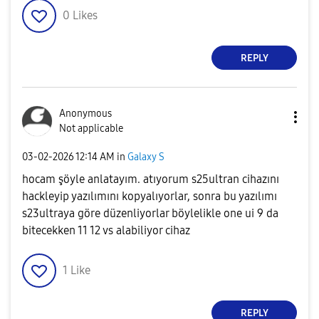
0
Likes
REPLY
Anonymous
Not applicable
‎03-02-2026
12:14 AM
in
Galaxy S
hocam şöyle anlatayım. atıyorum s25ultran cihazını
hackleyip yazılımını kopyalıyorlar, sonra bu yazılımı
s23ultraya göre düzenliyorlar böylelikle one ui 9 da
bitecekken 11 12 vs alabiliyor cihaz
1
Like
REPLY