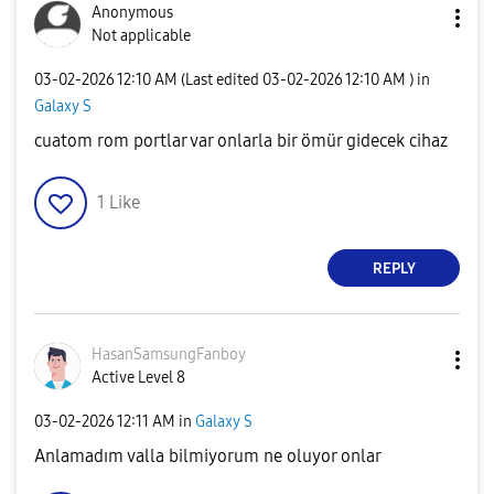
Anonymous
Not applicable
‎03-02-2026
12:10 AM
(Last edited
‎03-02-2026
12:10 AM
) in
Galaxy S
cuatom rom portlar var onlarla bir ömür gidecek cihaz
1
Like
REPLY
HasanSamsungFan
boy
Active Level 8
‎03-02-2026
12:11 AM
in
Galaxy S
Anlamadım valla bilmiyorum ne oluyor onlar