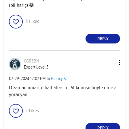
(pil hariç)
😄
3
Likes
REPLY
CGRZBN
Expert Level 5
‎07-29-2024
12:07 PM
in
Galaxy S
O zaman umarım halledersin. Pil konusu böyle olursa
yorar yani
2
Likes
REPLY