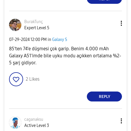
BurakTunç
Expert Level 5
‎07-29-2024
12:00 PM
in
Galaxy S
85'ten 74'e düşmesi çok garip. Benim 4.000 mAh
Galaxy A51'imde bile uyku modu açıkken ortalama %2-
5 şarj gidiyor.
2
Likes
REPLY
caganaksu
Active Level 3