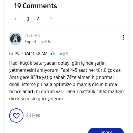
19 Comments
1
2
CGRZBN
Expert Level 5
‎07-29-2024
11:58 AM
in
Galaxy S
Hadi küçük bataryadan dolayı gün içinde şarjın
yetmemesini anlıyorum. Tabi 4-5 saat her türlü çok az.
Ama gece 85'te yatıp sabah 74'te alman hiç normal
değil. İsterse pil hala optimize olmamış olsun burda
bence abartı bi durum var. Daha 1 haftalık cihaz madem
direk servisle görüş derim
2
Likes