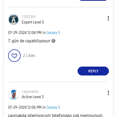
CGRZBN
Expert Level 5
‎07-29-2024
12:04 PM
in
Galaxy S
7. gün de cayabiliyosun
😅
2
Likes
REPLY
caganaksu
Active Level 3
‎07-29-2024
12:06 PM
in
Galaxy S
caymakda istemiyorum telefondan çok memnunum