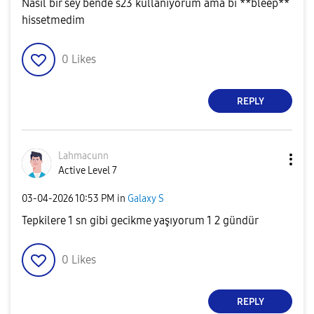
Nasıl bir sey bende s23 kullanıyorum ama bi **bleep**
hissetmedim
0
Likes
REPLY
Lahmacunn
Active Level 7
‎03-04-2026
10:53 PM
in
Galaxy S
Tepkilere 1 sn gibi gecikme yaşıyorum 1 2 gündür
0
Likes
REPLY