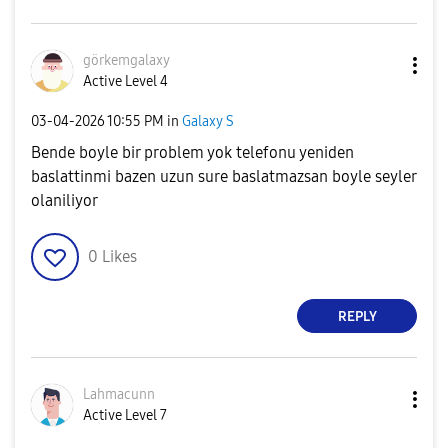
görkemgalaxy
Active Level 4
‎03-04-2026
10:55 PM
in
Galaxy S
Bende boyle bir problem yok telefonu yeniden
baslattinmi bazen uzun sure baslatmazsan boyle seyler
olaniliyor
0
Likes
REPLY
Lahmacunn
Active Level 7