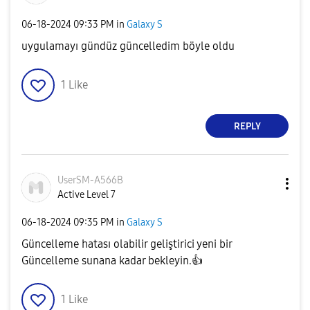
‎06-18-2024
09:33 PM
in
Galaxy S
uygulamayı gündüz güncelledim böyle oldu
1
Like
REPLY
UserSM-A566B
Active Level 7
‎06-18-2024
09:35 PM
in
Galaxy S
Güncelleme hatası olabilir geliştirici yeni bir
Güncelleme sunana kadar bekleyin.
👍
1
Like