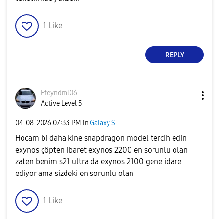
1
Like
REPLY
Efeyndml06
Active Level 5
‎04-08-2026
07:33 PM
in
Galaxy S
Hocam bi daha kine snapdragon model tercih edin
exynos çöpten ibaret exynos 2200 en sorunlu olan
zaten benim s21 ultra da exynos 2100 gene idare
ediyor ama sizdeki en sorunlu olan
1
Like