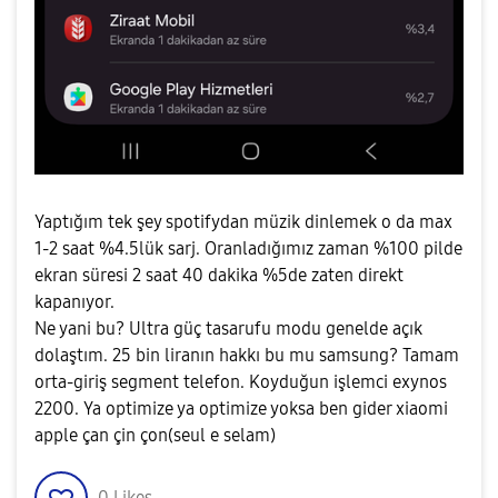
Yaptığım tek şey spotifydan müzik dinlemek o da max
1-2 saat %4.5lük sarj. Oranladığımız zaman %100 pilde
ekran süresi 2 saat 40 dakika %5de zaten direkt
kapanıyor.
Ne yani bu? Ultra güç tasarufu modu genelde açık
dolaştım. 25 bin liranın hakkı bu mu samsung? Tamam
orta-giriş segment telefon. Koyduğun işlemci exynos
2200. Ya optimize ya optimize yoksa ben gider xiaomi
apple çan çin çon(seul e selam)
0
Likes