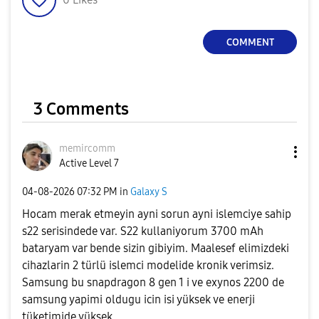
COMMENT
3 Comments
memircomm
Active Level 7
‎04-08-2026
07:32 PM
in
Galaxy S
Hocam merak etmeyin ayni sorun ayni islemciye sahip
s22 serisindede var. S22 kullaniyorum 3700 mAh
bataryam var bende sizin gibiyim. Maalesef elimizdeki
cihazlarin 2 türlü islemci modelide kronik verimsiz.
Samsung bu snapdragon 8 gen 1 i ve exynos 2200 de
samsung yapimi oldugu icin isi yüksek ve enerji
tüketimide yüksek.