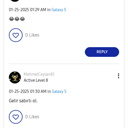
‎01-25-2025
01:29 AM
in
Galaxy S
😂
😂
😂
0
Likes
REPLY
MehmetCeylan45
Active Level 8
‎01-25-2025
01:30 AM
in
Galaxy S
Gelir sabırlı ol.
0
Likes