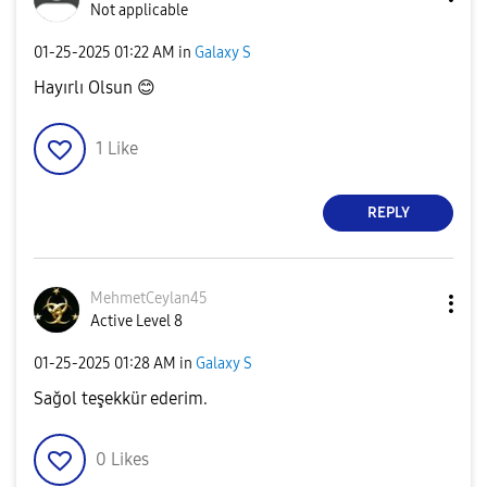
Not applicable
‎01-25-2025
01:22 AM
in
Galaxy S
Hayırlı Olsun
😊
1
Like
REPLY
MehmetCeylan45
Active Level 8
‎01-25-2025
01:28 AM
in
Galaxy S
Sağol teşekkür ederim.
0
Likes