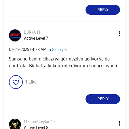
REPLY
BÜRKÜT1
Active Level 7
‎01-25-2025
01:28 AM
in
Galaxy S
Samsung benim cihazı ya görmezden geliyor ya da
unuttular Bir haftadır kontrol ediyorum sonucu aynı :)
1
Like
REPLY
MehmetCeylan45
Active Level 8