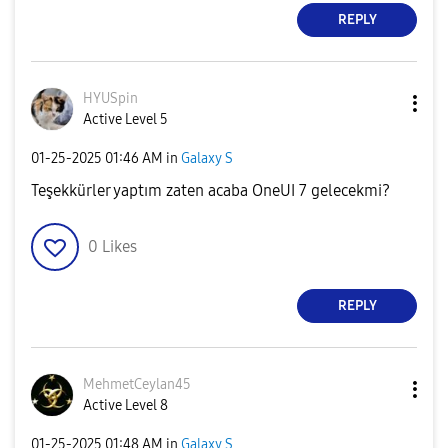
REPLY
HYUSpin
Active Level 5
‎01-25-2025
01:46 AM
in
Galaxy S
Teşekkürler yaptım zaten acaba OneUI 7 gelecekmi?
0
Likes
REPLY
MehmetCeylan45
Active Level 8
‎01-25-2025
01:48 AM
in
Galaxy S