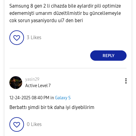
Samsung 8 gen 2 li cihazda bile aylardir pili optimize
edememişti umarım düzeltilmistir bu güncellemeyle
cok sorun yasaniyordu ui7 den beri
3
Likes
REPLY
yasin29
Active Level 7
‎12-24-2025
08:40 PM
in
Galaxy S
Berbattı şimdi bir tık daha iyi diyebilirim
0
Likes