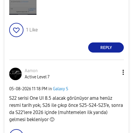
1
Like
REPLY
Aamon
Active Level 7
‎05-08-2026
11:18 PM
in
Galaxy S
S22 serisi One UI 8.5 alacak görünüyor ama henüz
resmi tarih yok; S26 ile çıkıp önce S25‑S24‑S23’e, sonra
da S22’lere 2026 içinde (muhtemelen ilk yarıda)
gelmesi bekleniyor
🙂