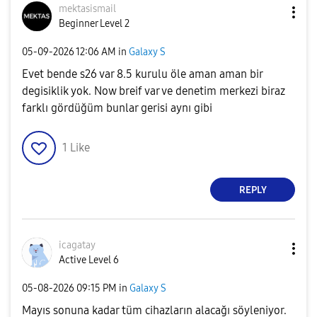
mektasismail
Beginner Level 2
‎05-09-2026
12:06 AM
in
Galaxy S
Evet bende s26 var 8.5 kurulu öle aman aman bir
degisiklik yok. Now breif var ve denetim merkezi biraz
farklı gördüğüm bunlar gerisi aynı gibi
1
Like
REPLY
icagatay
Active Level 6
‎05-08-2026
09:15 PM
in
Galaxy S
Mayıs sonuna kadar tüm cihazların alacağı söyleniyor.