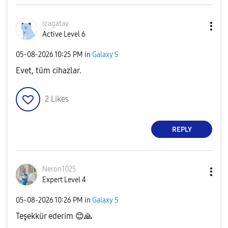
icagatay
Active Level 6
‎05-08-2026
10:25 PM
in
Galaxy S
Evet, tüm cihazlar.
2
Likes
REPLY
Neron1025
Expert Level 4
‎05-08-2026
10:26 PM
in
Galaxy S
Teşekkür ederim
😊
🙏