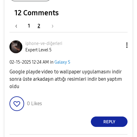
12 Comments
1
2
iphone-ve-diğer
leri
Expert Level 5
‎02-15-2025
12:24 AM
in
Galaxy S
Google playde video to wallpaper uygulamasını indir
sonra üste arkadaşın attığı resimleri indir ben yaptım
oldu
0
Likes
REPLY