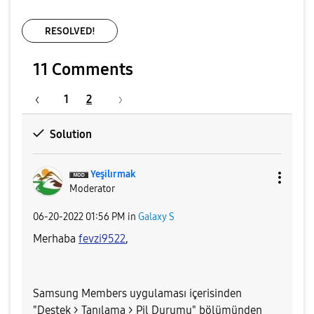
RESOLVED!
11 Comments
1
2
Solution
Yeşilırmak
Moderator
‎06-20-2022
01:56 PM
in
Galaxy S
Merhaba
fevzi9522
,
Samsung Members uygulaması içerisinden
"Destek > Tanılama > Pil Durumu" bölümünden