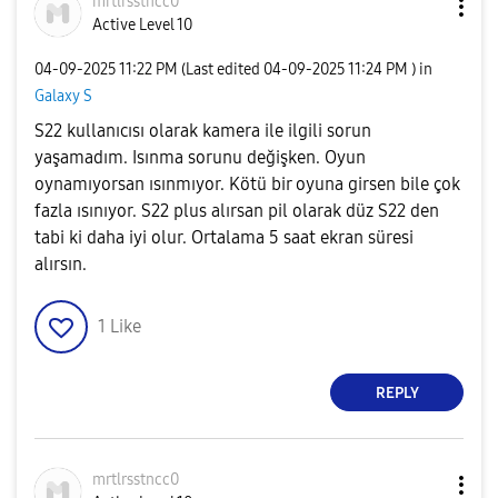
mrtlrsstncc0
Active Level 10
‎04-09-2025
11:22 PM
(Last edited
‎04-09-2025
11:24 PM
) in
Galaxy S
S22 kullanıcısı olarak kamera ile ilgili sorun
yaşamadım. Isınma sorunu değişken. Oyun
oynamıyorsan ısınmıyor. Kötü bir oyuna girsen bile çok
fazla ısınıyor. S22 plus alırsan pil olarak düz S22 den
tabi ki daha iyi olur. Ortalama 5 saat ekran süresi
alırsın.
1
Like
REPLY
mrtlrsstncc0