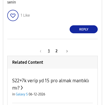
senin
1
Like
REPLY
1
2
Related Content
S22+7k verip yd 15 pro almak mantıklı
mı?
in
Galaxy S
06-12-2026