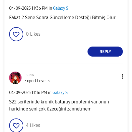
‎04-09-2025
11:36 PM
in
Galaxy S
Fakat 2 Sene Sonra Güncelleme Desteği Bitmiş Olur
0
Likes
REPLY
ᴇᴄʀɪɴ
Expert Level 5
‎04-09-2025
11:16 PM
in
Galaxy S
S22 serilerinde kronik bataray problemi var onun
haricinde seni çok üzeceğini zannetmem
4
Likes