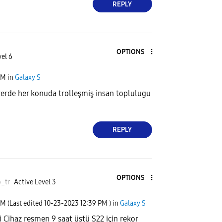
REPLY
OPTIONS
vel 6
PM
in
Galaxy S
erde her konuda trolleşmiş insan toplulugu
REPLY
OPTIONS
_tr
Active Level 3
PM
(Last edited
‎10-23-2023
12:39 PM
) in
Galaxy S
 Cihaz resmen 9 saat üstü S22 için rekor