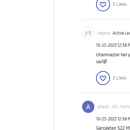
5
Likes
Segosd
Active Le
‎10-23-2023
12:38 
Utanmazlar her y
var
🤣
2
Likes
glxyali_a12_nac
ho
‎10-23-2023
12:38 
Gerçekten S22 Mi