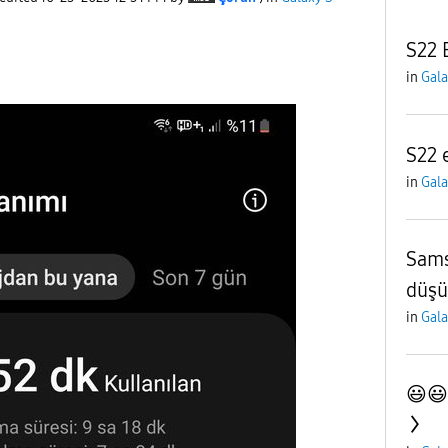
S22 
in
Gala
S22 
in
Gala
Sams
düşü
in
Gala
😃😃