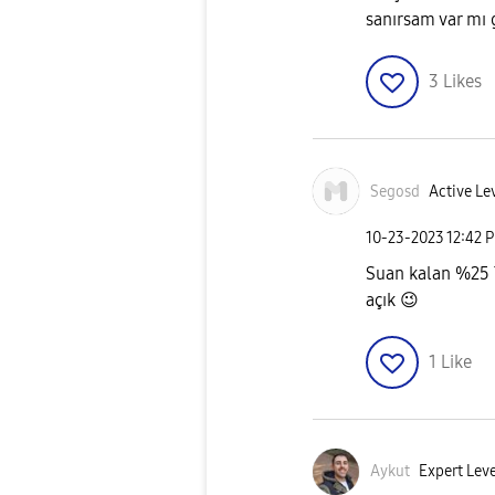
sanırsam var mı
3
Likes
Segosd
Active Le
‎10-23-2023
12:42 
Suan kalan %25 
açık
😉
1
Like
Aykut
Expert Leve