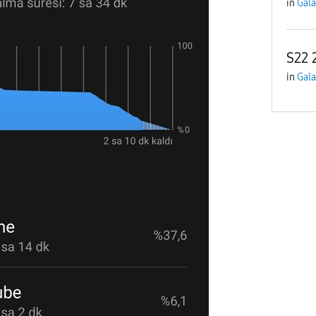
in
Gala
S22 
in
Gala