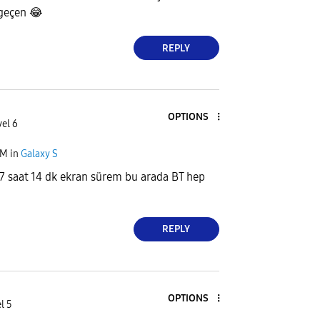
 geçen
😂
REPLY
OPTIONS
vel 6
PM
in
Galaxy S
7 saat 14 dk ekran sürem bu arada BT hep
REPLY
OPTIONS
l 5