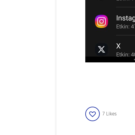
7
Likes