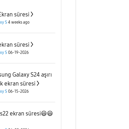
Ekran süresi
xy S
4 weeks ago
ekran süresi
xy S
06-19-2026
ung Galaxy S24 aşırı
k ekran süresi
xy S
06-15-2026
s22 ekran süresi😃😃