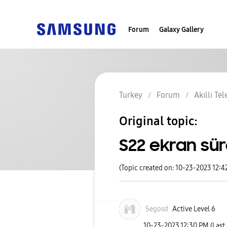
Forum
Galaxy Gallery
Turkey
Forum
Akıllı Te
Original topic:
S22 ekran sür
(Topic created on: 10-23-2023 12:4
Segosd
Active Level 6
‎10-23-2023
12:30 PM
(Last