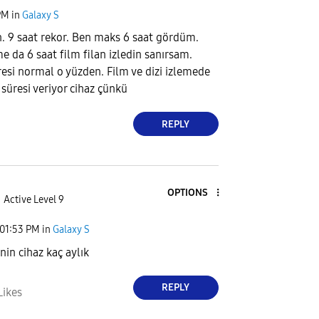
PM
in
Galaxy S
. 9 saat rekor. Ben maks 6 saat gördüm.
 da 6 saat film filan izledin sanırsam.
resi normal o yüzden. Film ve dizi izlemede
 süresi veriyor cihaz çünkü
REPLY
OPTIONS
Active Level 9
01:53 PM
in
Galaxy S
in cihaz kaç aylık
REPLY
Likes