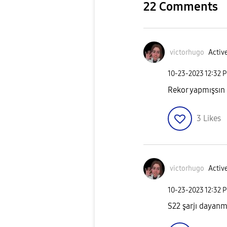
22 Comments
victorhugo
Active
‎10-23-2023
12:32 
Rekor yapmışsın
3
Likes
victorhugo
Active
‎10-23-2023
12:32 
S22 şarjı dayan