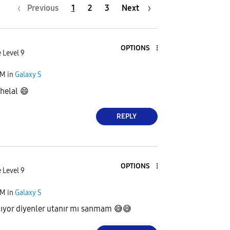
Previous
1
2
3
Next
OPTIONS
 Level 9
PM
in
Galaxy S
 helal
😄
REPLY
OPTIONS
 Level 9
PM
in
Galaxy S
mıyor diyenler utanır mı sanmam
😅
😅