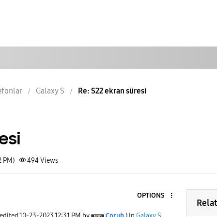
lefonlar
Galaxy S
Re: S22 ekran süresi
esi
2 PM)
494
Views
OPTIONS
Rela
 edited
‎10-23-2023
12:31 PM
by
Çoruh
) in
Galaxy S