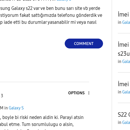
ung Galaxy s22 var ve ben bunu sarı site vb yerde
İmei
k istiyorum fakat sattığımızda telefonu gönderdik ve
ip iade etti bu durumlar yasanabilir mi veya nasıl
in
Gala
COMMENT
İmei
s23u
in
Gala
İmei
in
Gala
OPTIONS
 3
PM
in
Galaxy S
S22 
, boyle bi riski neden aldin ki. Parayi atsin
in
Gala
kabul etme. Tum sorumlulugu o alsin,