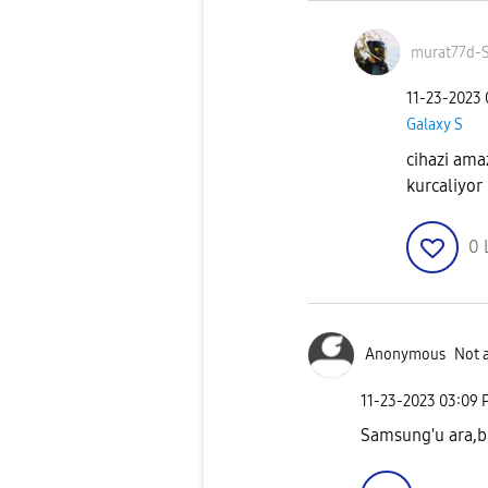
murat77d-
‎11-23-2023
Galaxy S
cihazi ama
kurcaliyor
0
Anonymous
Not 
‎11-23-2023
03:09 
Samsung'u ara,bil