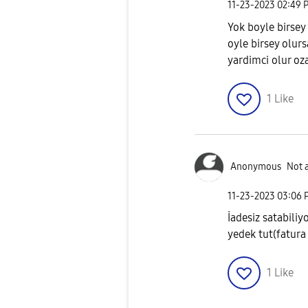
‎11-23-2023
02:49 
Yok boyle birsey
oyle birsey olur
yardimci olur oz
1
Like
Anonymous
Not 
‎11-23-2023
03:06 
İadesiz satabiliy
yedek tut(fatura 
1
Like