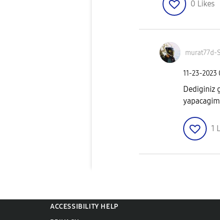
0
Likes
murat77d-
‎11-23-2023
Dediginiz g
yapacagim
1
L
ACCESSIBILITY HELP