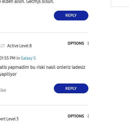
p elden alsin. Gecmjs olsun.
REPLY
OPTIONS
S23
Active Level 8
01:55 PM
in
Galaxy S
atis yapmadim bu riski nasil onleriz iadesiz
 yapiliyor
REPLY
ike
OPTIONS
ert Level 3