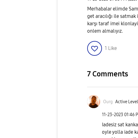
Merhabalar elimde Sams
get aracılığı ile satma
karşı taraf imei klonlay
onlem almalıyız.
1
Like
7 Comments
Ourg
Active Level
‎11-23-2023
01:46 
Iadesiz sat kanka
oyle yolla iade 