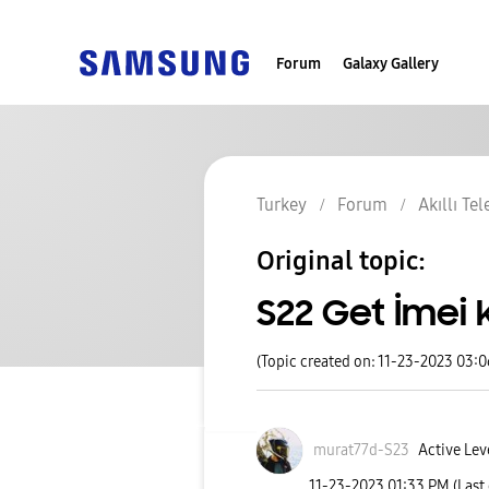
Forum
Galaxy Gallery
Turkey
Forum
Akıllı Te
Original topic:
S22 Get İmei
(Topic created on: 11-23-2023 03:
murat77d-S23
Active Lev
‎11-23-2023
01:33 PM
(Last