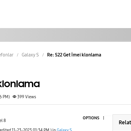
lefonlar
Galaxy S
Re: S22 Get İmei klonlama
 klonlama
06 PM)
399
Views
OPTIONS
el 8
Rela
 edited
‎11-23-2023
01:34 PM
) in
Galaxy S