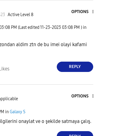
OPTIONS
S23
Active Level 8
03:08 PM
(Last edited
‎11-23-2023
03:08 PM
) in
zondan aldim ztn de bu imei olayi kafami
REPLY
Likes
OPTIONS
applicable
PM
in
Galaxy S
gilerini onaylat ve o şekilde satmaya çalış.