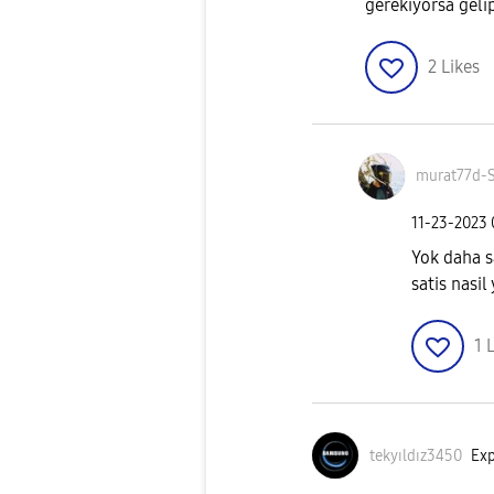
gerekiyorsa geli
2
Likes
murat77d-
‎11-23-2023
Yok daha s
satis nasil
1
L
tekyıldız3450
Exp