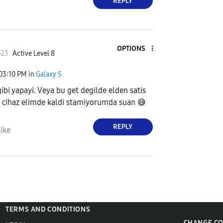
REPLY
OPTIONS
S23
Active Level 8
03:10 PM
in
Galaxy S
ibi yapayi. Veya bu get degilde elden satis
 cihaz elimde kaldi stamiyorumda suan
😅
REPLY
ike
TERMS AND CONDITIONS
CHANGE C