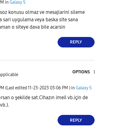
PM
in
Galaxy S
 soz konusu olmaz ve mesajlarini sileme
sa sari uygulama veya baska site sana
aman o siteye dava bile acarsin
REPLY
OPTIONS
applicable
PM
(Last edited
‎11-23-2023
03:06 PM
) in
Galaxy S
orsan o şekilde sat.Cihazın imeil vb.için de
vb.).
REPLY