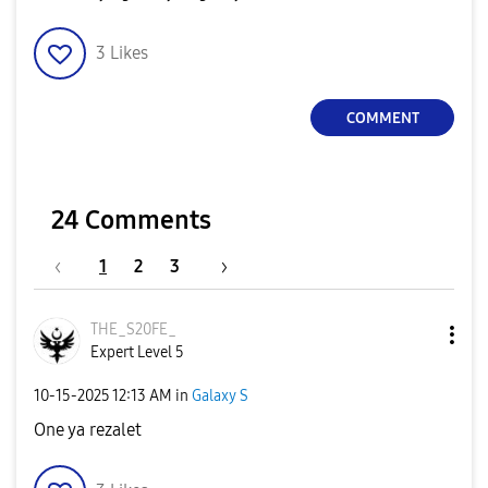
3
Likes
COMMENT
24 Comments
1
2
3
THE_S20FE_
Expert Level 5
‎10-15-2025
12:13 AM
in
Galaxy S
One ya rezalet