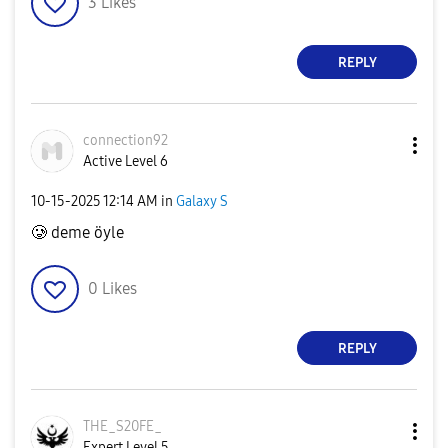
3
Likes
REPLY
connection92
Active Level 6
‎10-15-2025
12:14 AM
in
Galaxy S
🥲 deme öyle
0
Likes
REPLY
THE_S20FE_
Expert Level 5