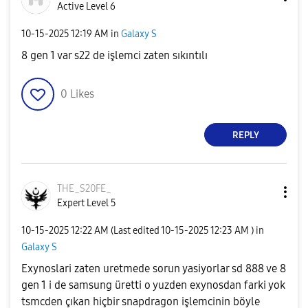
Active Level 6
‎10-15-2025
12:19 AM
in
Galaxy S
8 gen 1 var s22 de işlemci zaten sıkıntılı
0
Likes
REPLY
THE_S20FE_
Expert Level 5
‎10-15-2025
12:22 AM
(Last edited
‎10-15-2025
12:23 AM
) in
Galaxy S
Exynoslari zaten uretmede sorun yasiyorlar sd 888 ve 8
gen 1 i de samsung üretti o yuzden exynosdan farki yok
tsmcden çıkan hiçbir snapdragon işlemcinin böyle