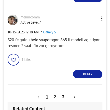
memircomm
Active Level 7
‎10-15-2025
12:18 AM
in
Galaxy S
S20 fe guldu hele snapdragon 865 li modeli aglatiyor
resmen 2 saati fln zor goruyorum
1
Like
REPLY
1
2
3
Related Content