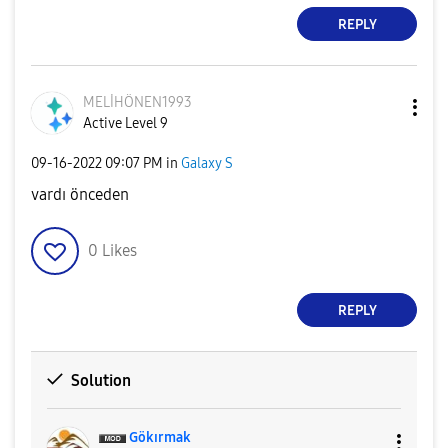
REPLY
MELİHÖNEN1993
Active Level 9
‎09-16-2022
09:07 PM
in
Galaxy S
vardı önceden
0
Likes
REPLY
Solution
Gökırmak