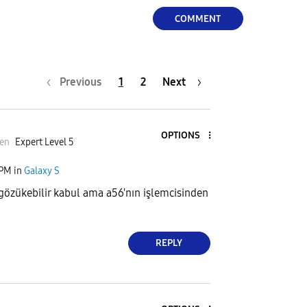
COMMENT
Previous
1
2
Next
OPTIONS
en
Expert Level 5
 PM
in
Galaxy S
 gözükebilir kabul ama a56'nın işlemcisinden
REPLY