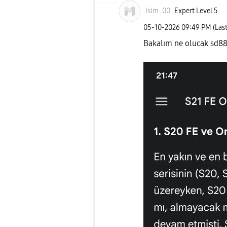
isim_00
Expert Level 5
‎05-10-2026
09:49 PM
(Las
Bakalım ne olucak sd888