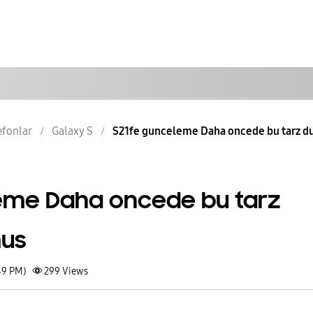
lefonlar
Galaxy S
S21fe gunceleme Daha oncede bu tarz d
eme Daha oncede bu tarz
mus
49 PM)
299
Views