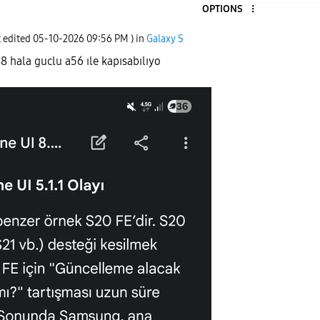
OPTIONS
t edited
‎05-10-2026
09:56 PM
) in
Galaxy S
 hala guclu a56 ıle kapısabılıyo