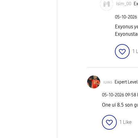
isim_00
Ex
‎05-10-2026
Exyonus ye
Exyonusta
1
L
ɪʟʏᴀs
Expert Level
‎05-10-2026
09:58
One ui 8.5 son g
1
Like