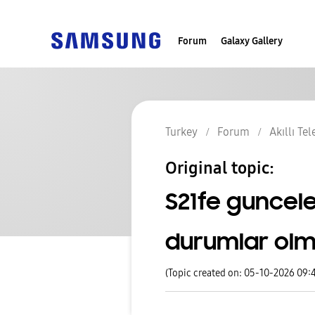
Forum
Galaxy Gallery
Turkey
Forum
Akıllı Te
Original topic:
S21fe guncel
durumlar ol
(Topic created on: 05-10-2026 09: