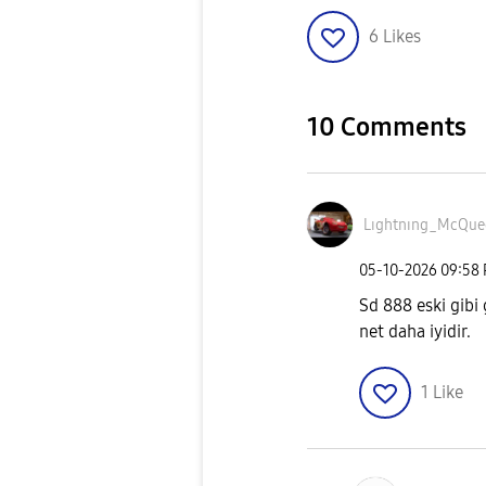
6
Likes
10 Comments
Lıghtnıng_McQue
‎05-10-2026
09:58
Sd 888 eski gibi
net daha iyidir.
1
Like