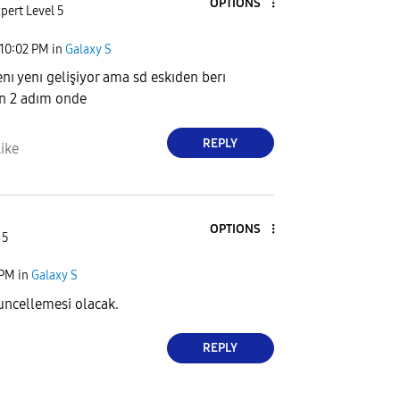
OPTIONS
pert Level 5
10:02 PM
in
Galaxy S
nı yenı gelişiyor ama sd eskıden berı
n 2 adım onde
REPLY
ike
OPTIONS
 5
 PM
in
Galaxy S
uncellemesi olacak.
REPLY