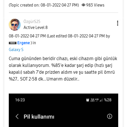
(Topic created on: 08-01-2022 04:27 PM)
983
Views
ÖzgürS25
Active Level 8
‎08-01-2022
04:27 PM
(Last edited
‎08-01-2022
04:27 PM
by
Ergene
) in
Galaxy S
Cuma gününden beridir cihazı, eski cihazım gibi günlük
olarak kullanıyorum. %85'e kadar şarj edip (hızlı şarj
kapalı) sabah 7'de prizden aldım ve şu saatte pil ömrü
%27.. SOT 2:58 dk...Umarım düzelir..