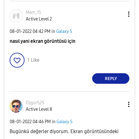
Mert_15
Active Level 2
‎08-01-2022
04:42 PM
in
Galaxy S
nasıl y
ani ekran görüntüsü için
1
Like
REPLY
ÖzgürS25
Active Level 8
‎08-01-2022
04:46 PM
in
Galaxy S
Bugünkü değerler diyorum. Ekran görüntüsündeki