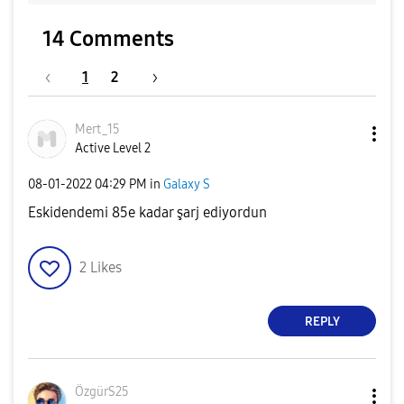
14 Comments
1
2
Mert_15
Active Level 2
‎08-01-2022
04:29 PM
in
Galaxy S
Eskidendemi 85e kadar şarj ediyordun
2
Likes
REPLY
ÖzgürS25