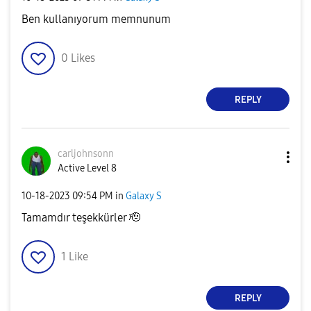
Ben kullanıyorum memnunum
0
Likes
REPLY
carljohnsonn
Active Level 8
‎10-18-2023
09:54 PM
in
Galaxy S
Tamamdır teşekkürler 🫡
1
Like
REPLY