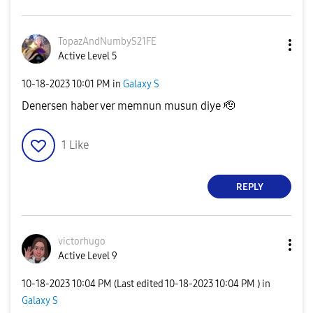
TopazAndNumbyS2
1FE
Active Level 5
‎10-18-2023
10:01 PM
in
Galaxy S
Denersen haber ver memnun musun diye 🫡
1
Like
REPLY
victorhugo
Active Level 9
‎10-18-2023
10:04 PM
(Last edited
‎10-18-2023
10:04 PM
) in
Galaxy S