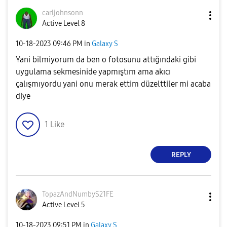
carljohnsonn
Active Level 8
‎10-18-2023
09:46 PM
in
Galaxy S
Yani bilmiyorum da ben o fotosunu attığındaki gibi
uygulama sekmesinide yapmıştım ama akıcı
çalışmıyordu yani onu merak ettim düzelttiler mi acaba
diye
1
Like
REPLY
TopazAndNumbyS2
1FE
Active Level 5
‎10-18-2023
09:51 PM
in
Galaxy S