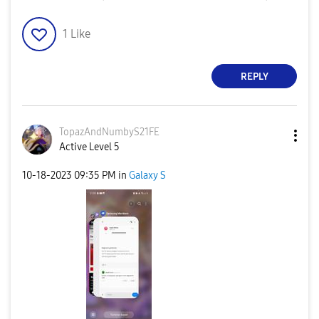
1
Like
REPLY
TopazAndNumbyS2
1FE
Active Level 5
‎10-18-2023
09:35 PM
in
Galaxy S