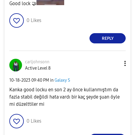
Good lock
🤝
0
Likes
REPLY
carljohnsonn
Active Level 8
‎10-18-2023
09:40 PM
in
Galaxy S
Kanka good locku en son 2 ay önce kullanmıştım da
fazla stabil değildi hata vardı bir kaç şeyde şuan öyle
mi düzelttiler mi
0
Likes