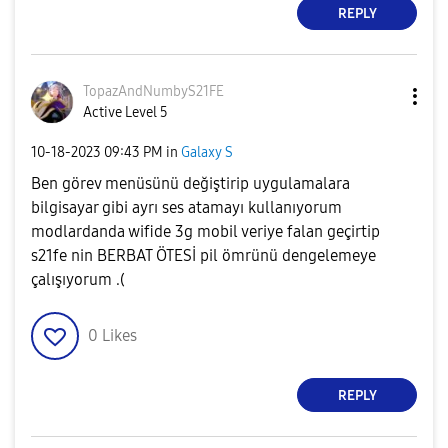
REPLY
TopazAndNumbyS2
1FE
Active Level 5
‎10-18-2023
09:43 PM
in
Galaxy S
Ben görev menüsünü değiştirip uygulamalara
bilgisayar gibi ayrı ses atamayı kullanıyorum
modlardanda wifide 3g mobil veriye falan geçirtip
s21fe nin BERBAT ÖTESİ pil ömrünü dengelemeye
çalışıyorum .(
0
Likes
REPLY