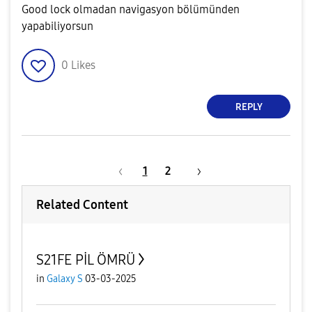
Good lock olmadan navigasyon bölümünden
yapabiliyorsun
0
Likes
REPLY
1
2
Related Content
S21FE PİL ÖMRÜ
in
Galaxy S
03-03-2025