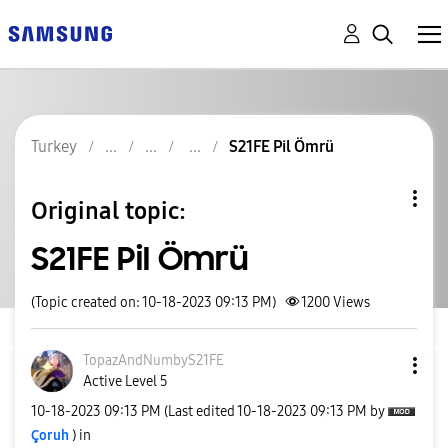
Turkey
S21FE Pil Ömrü
Original topic:
S21FE Pil Ömrü
(Topic created on: 10-18-2023 09:13 PM)
1200
Views
TopazAndNumbyS2
1FE
Active Level 5
‎10-18-2023
09:13 PM
(Last edited
‎10-18-2023
09:13 PM
by
Çoruh
) in