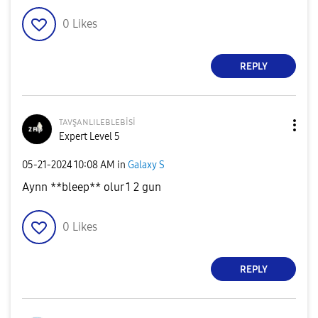
0
Likes
REPLY
ᴛᴀᴠşᴀɴʟɪʟᴇʙʟᴇʙi
si
Expert Level 5
‎05-21-2024
10:08 AM
in
Galaxy S
Aynn **bleep** olur 1 2 gun
0
Likes
REPLY