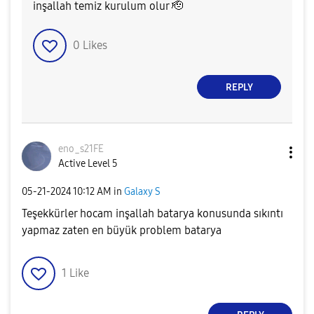
inşallah temiz kurulum olur 🫡
0
Likes
REPLY
eno_s21FE
Active Level 5
‎05-21-2024
10:12 AM
in
Galaxy S
Teşekkürler hocam inşallah batarya konusunda sıkıntı
yapmaz zaten en büyük problem batarya
1
Like