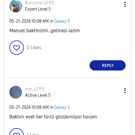
Burchina-S21FE
Expert Level 5
‎05-21-2024
10:08 AM
in
Galaxy S
Manuel baktinizmi..gelmesi lazim
0
Likes
REPLY
eno_s21FE
Active Level 5
‎05-21-2024
10:08 AM
in
Galaxy S
Baktım evet her türlü gözükmüyor hocam