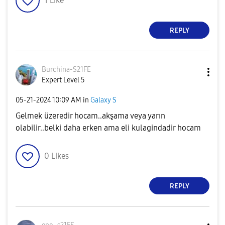
1
Like
REPLY
Burchina-S21FE
Expert Level 5
‎05-21-2024
10:09 AM
in
Galaxy S
Gelmek üzeredir hocam..akşama veya yarın
olabilir..belki daha erken ama eli kulagindadir hocam
0
Likes
REPLY