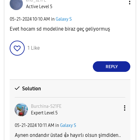
eno_s21FE
Active Level 5
‎05-21-2024
10:10 AM
in
Galaxy S
Evet hocam sd modeline biraz geç geliyormuş
1
Like
REPLY
Solution
Burchina-S21FE
Expert Level 5
‎05-21-2024
10:11 AM
in
Galaxy S
Aynen ondandır üstad
👍
hayırlı olsun şimdiden..