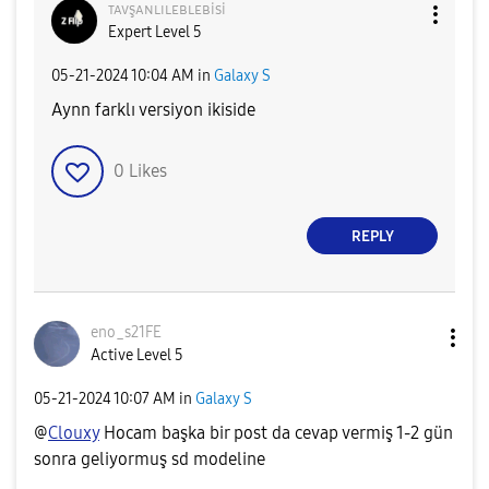
ᴛᴀᴠşᴀɴʟɪʟᴇʙʟᴇʙi
si
Expert Level 5
‎05-21-2024
10:04 AM
in
Galaxy S
Aynn farklı versiyon ikiside
0
Likes
REPLY
eno_s21FE
Active Level 5
‎05-21-2024
10:07 AM
in
Galaxy S
@
Clouxy
Hocam başka bir post da cevap vermiş 1-2 gün
sonra geliyormuş sd modeline