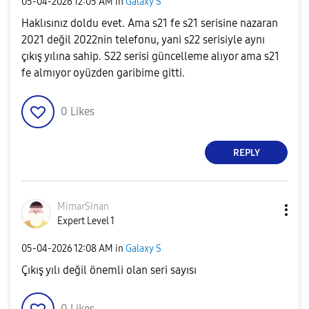
‎05-04-2026
12:05 AM
in
Galaxy S
Haklısınız doldu evet. Ama s21 fe s21 serisine nazaran
2021 değil 2022nin telefonu, yani s22 serisiyle aynı
çıkış yılına sahip. S22 serisi güncelleme alıyor ama s21
fe almıyor oyüzden garibime gitti.
0
Likes
REPLY
MimarSinan
Expert Level 1
‎05-04-2026
12:08 AM
in
Galaxy S
Çıkış yılı değil önemli olan seri sayısı
0
Likes