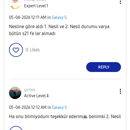
Expert Level 1
‎05-04-2026
12:11 AM
in
Galaxy S
Nesline göre aldı 1. Nesil ve 2. Nesil durumu varya
bütün s21 fe ler almadı
0
Likes
REPLY
gorkej
Active Level 4
‎05-04-2026
12:12 AM
in
Galaxy S
Ha onu bilmiyodum teşekkür ederim
🙏
benimki 2. Nesil