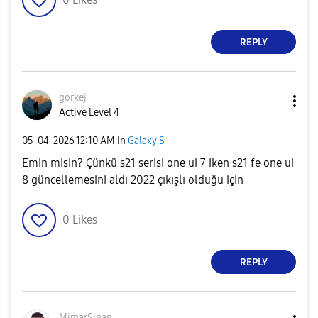
REPLY
gorkej
Active Level 4
‎05-04-2026
12:10 AM
in
Galaxy S
Emin misin? Çünkü s21 serisi one ui 7 iken s21 fe one ui
8 güncellemesini aldı 2022 çıkışlı olduğu için
0
Likes
REPLY
MimarSinan