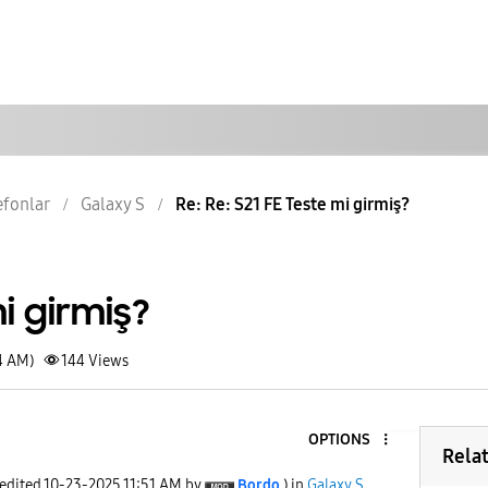
lefonlar
Galaxy S
Re: Re: S21 FE Teste mi girmiş?
mi girmiş?
4 AM)
144
Views
OPTIONS
Rela
 edited
‎10-23-2025
11:51 AM
by
Bordo
) in
Galaxy S