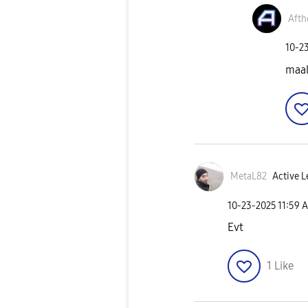
Afth
‎10-2
maal
MetaL82
Active L
‎10-23-2025
11:59 
Evt
1
Like