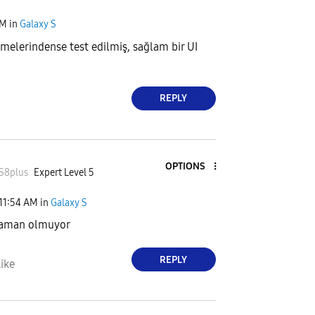
AM
in
Galaxy S
vermelerindense test edilmiş, sağlam bir UI
REPLY
OPTIONS
S8plu
s
Expert Level 5
11:54 AM
in
Galaxy S
 zaman olmuyor
REPLY
ike