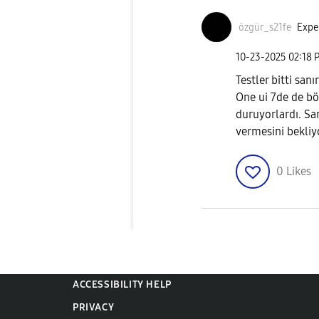
özgür_s21fe
Exper
‎10-23-2025
02:18 
Testler bitti san
One ui 7de de bö
duruyorlardı. S
vermesini bekliy
0
Likes
ACCESSIBILITY HELP
PRIVACY