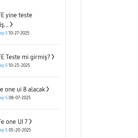
FE yine teste
ş...
xy S
10-27-2025
FE Teste mi girmiş?
xy S
10-23-2025
fe one ui 8 alacak
xy S
08-07-2025
Fe one UI 7
xy S
05-20-2025