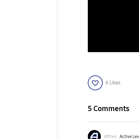
6
Likes
5 Comments
Afthen
Active Lev