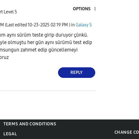
OPTIONS
t Level 5
PM
(Last edited
‎10-23-2025
02:19 PM
) in
Galaxy S
ırım aynı sürüm teste girip duruyor çünkü.
yle olmuştu her gün aynı sürümü test edip
amsungun zahmet edip güncellemeyi
oruz
REPLY
TERMS AND CONDITIONS
CHANGE C
LEGAL