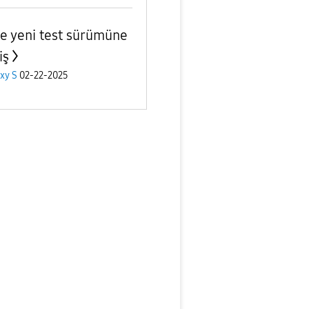
fe yeni test sürümüne
iş
xy S
02-22-2025