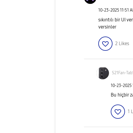
‎10-23-2025
11:51 
sıkıntılı bir UI 
versinler
2
Likes
S21Fan-Tab
‎10-23-2025
Bu hiçbir
1
L