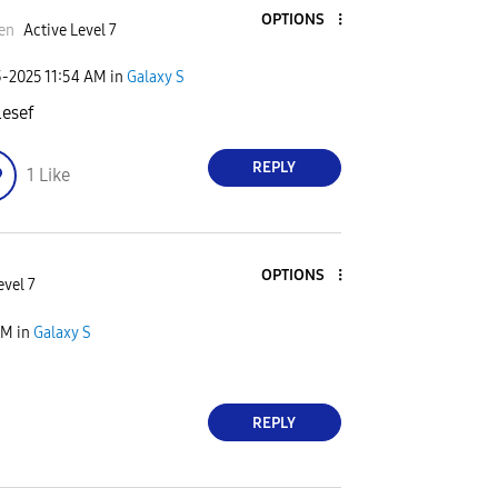
OPTIONS
en
Active Level 7
3-2025
11:54 AM
in
Galaxy S
esef
REPLY
1
Like
OPTIONS
evel 7
AM
in
Galaxy S
REPLY