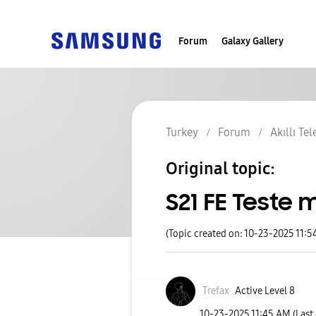
Forum
Galaxy Gallery
Turkey
Forum
Akıllı Te
Original topic:
S21 FE Teste 
(Topic created on: 10-23-2025 11:5
Trefax
Active Level 8
‎10-23-2025
11:45 AM
(Last