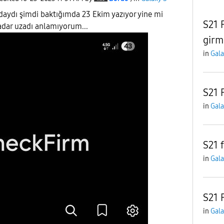
daydı şimdi baktığımda 23 Ekim yazıyor yine mi
S21 
adar uzadı anlamıyorum...
girmi
in
Gala
S21 
in
Gala
S21 
in
Gala
S21 
in
Gala