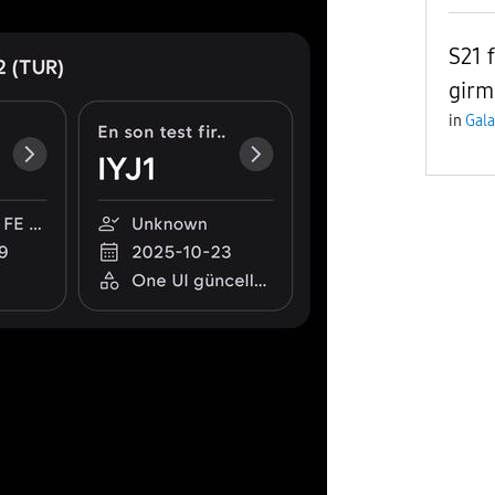
S21 
girm
in
Gala