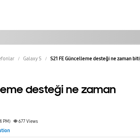
lefonlar
Galaxy S
S21 FE Güncelleme desteği ne zaman bit
lleme desteği ne zaman
14 PM)
677
Views
ution