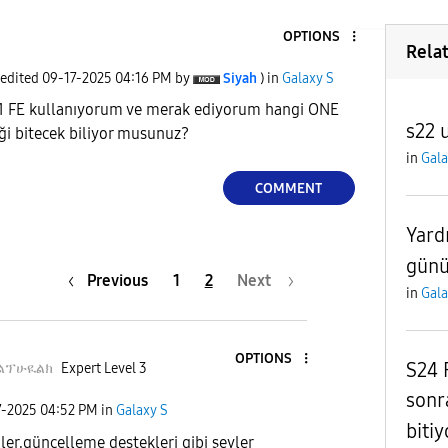
OPTIONS
Rela
 edited
‎09-17-2025
04:16 PM
by
Siyah
) in
Galaxy S
21 FE kullanıyorum ve merak ediyorum hangi ONE
s22 
ği bitecek biliyor musunuz?
in
Gala
COMMENT
Yard
günü
Previous
1
2
Next
in
Gala
OPTIONS
S24 
ልፕሁዪልክ
Expert Level 3
sonra
7-2025
04:52 PM
in
Galaxy S
bitiy
hler,güncelleme destekleri gibi şeyler