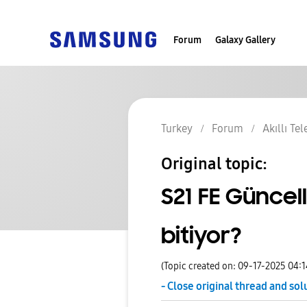
Forum
Galaxy Gallery
Turkey
Forum
Akıllı Te
Original topic:
S21 FE Günce
bitiyor?
(Topic created on: 09-17-2025 04:
- Close original thread and sol