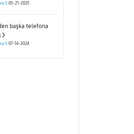
xy S
05-21-2025
den başka telefona
ş
xy S
07-14-2024