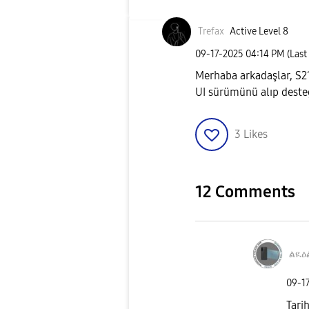
Trefax
Active Level 8
‎09-17-2025
04:14 PM
(Last
Merhaba arkadaşlar, S
UI sürümünü alıp deste
3
Likes
12 Comments
ልዪዕ
‎09-1
Tari