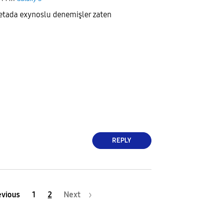
etada exynoslu denemişler zaten
REPLY
evious
1
2
Next