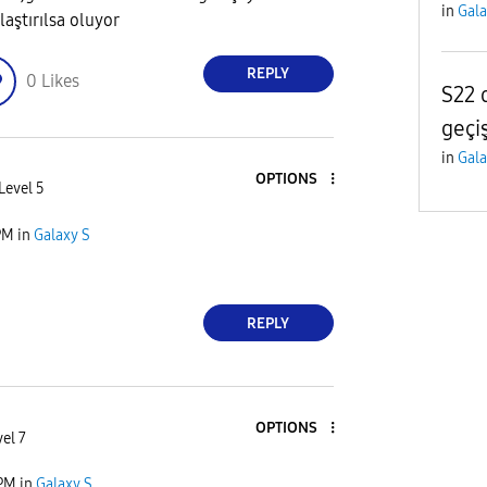
in
Gala
laştırılsa oluyor
REPLY
0
Likes
S22 
geçi
in
Gala
OPTIONS
Level 5
PM
in
Galaxy S
REPLY
OPTIONS
el 7
 PM
in
Galaxy S