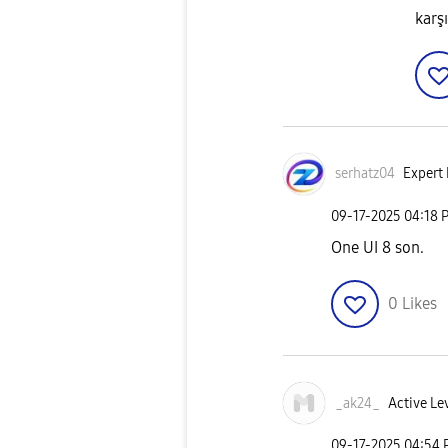
karşı
serhatz04
Expert 
‎09-17-2025
04:18 
One UI 8 son.
0
Likes
_ak24_
Active Lev
‎09-17-2025
04:54