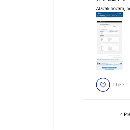
Alacak hocam, b
1
Like
Pr