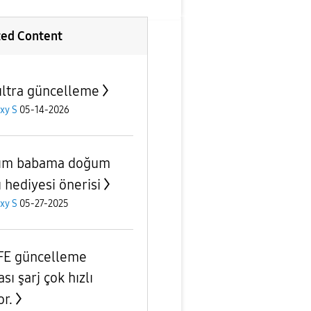
ted Content
ultra güncelleme
xy S
05-14-2026
ım babama doğum
 hediyesi önerisi
xy S
05-27-2025
FE güncelleme
sı şarj çok hızlı
or.