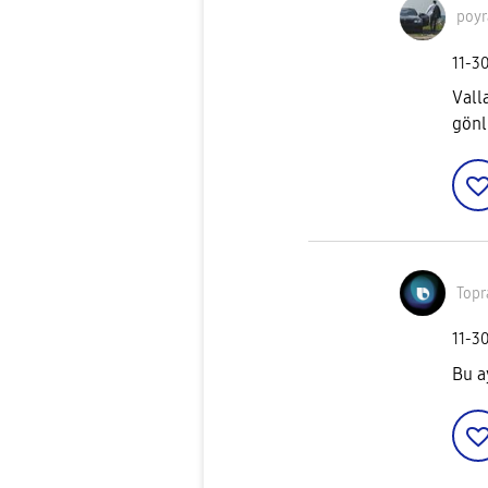
poyr
‎11-3
Vall
gönl
Topr
‎11-3
Bu a