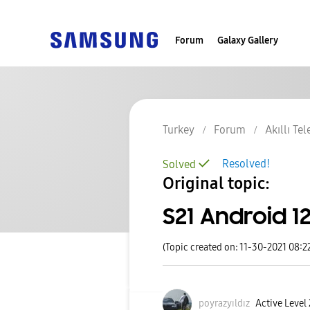
Forum
Galaxy Gallery
Turkey
Forum
Akıllı Te
Resolved!
Solved
Original topic:
S21 Android 1
(Topic created on: 11-30-2021 08:2
poyrazyıldız
Active Level 