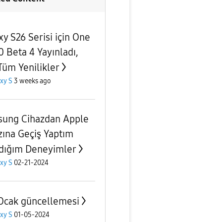
xy S26 Serisi için One
0 Beta 4 Yayınladı,
 Tüm Yenilikler
xy S
3 weeks ago
ung Cihazdan Apple
zına Geçiş Yaptım
dığım Deneyimler
xy S
02-21-2024
Ocak güncellemesi
xy S
01-05-2024