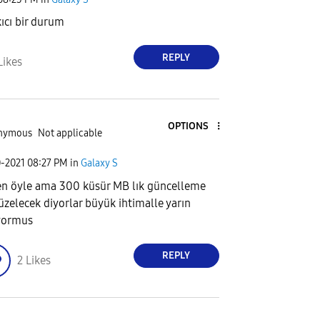
kıcı bir durum
REPLY
Likes
OPTIONS
nymous
Not applicable
0-2021
08:27 PM
in
Galaxy S
n öyle ama 300 küsür MB lık güncelleme
düzelecek diyorlar büyük ihtimalle yarın
yormus
REPLY
2
Likes