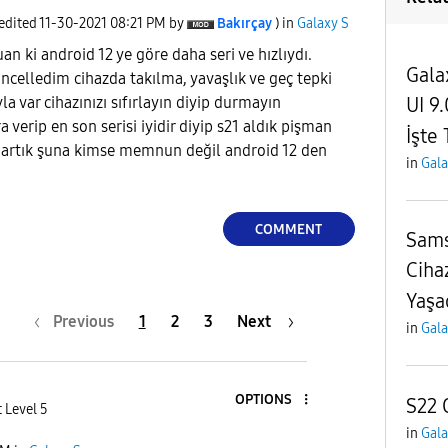
 edited
‎11-30-2021
08:21 PM
by
Bakırçay
) in
Galaxy S
n ki android 12 ye göre daha seri ve hızlıydı.
Gala
ncelledim cihazda takılma, yavaşlık ve geç tepki
UI 9.
la var cihazınızı sıfırlayın diyip durmayın
 verip en son serisi iyidir diyip s21 aldık pişman
İşte
n artık şuna kimse memnun değil android 12 den
in
Gala
COMMENT
Sams
Ciha
Yaşa
Previous
1
2
3
Next
in
Gala
OPTIONS
S22 
 Level 5
in
Gala