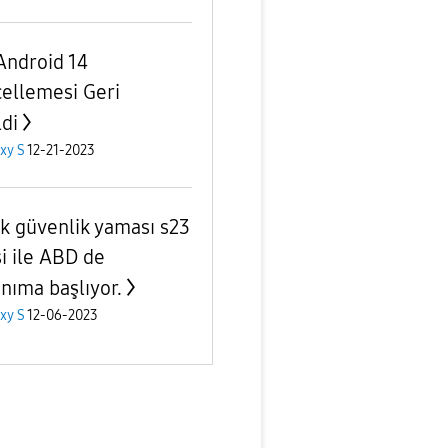
Android 14
ellemesi Geri
ldi
xy S
12-21-2023
ık güvenlik yaması s23
si ile ABD de
anıma başlıyor.
xy S
12-06-2023