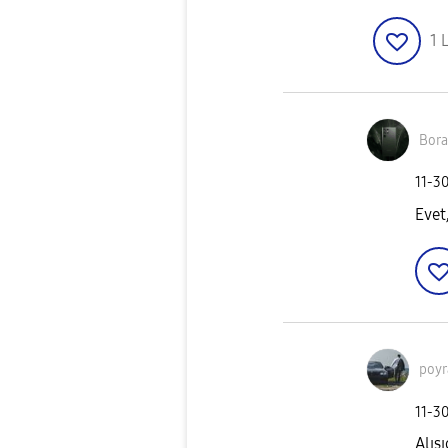
1
L
Bor
‎11-3
Evet
poyr
‎11-3
Alış