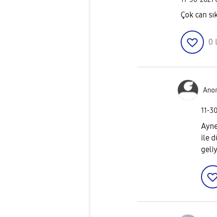
Çok can sı
0
Ano
‎11-3
Ayne
ile 
geli