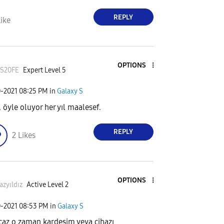
REPLY
ike
OPTIONS
aS20FE
Expert Level 5
0-2021
08:25 PM
in
Galaxy S
, öyle oluyor her yıl maalesef.
REPLY
2
Likes
OPTIONS
azyıldız
Active Level 2
0-2021
08:53 PM
in
Galaxy S
ıcaz o zaman kardeşim veya cihazı