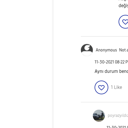
deği
Anonymous
Not 
‎11-30-2021
08:22 
Aynı durum bend
1
Like
poyrazyıldı
‎11-30-2021