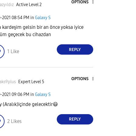
OPTIONS
azyıldız
Active Level 2
0-2021
08:54 PM
in
Galaxy S
a kardeşim gelsin bir an önce yoksa iyice
üm geçecek bu cihazdan
REPLY
1
Like
OPTIONS
aks9plus
Expert Level 5
0-2021
09:06 PM
in
Galaxy S
y (Aralık)içinde gelecektir
😃
REPLY
2
Likes