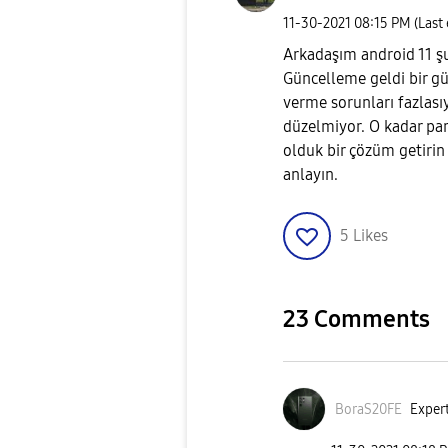
‎11-30-2021
08:15 PM
(Last
Arkadaşım android 11 şua
Güncelleme geldi bir gü
verme sorunları fazlasıy
düzelmiyor. O kadar para
olduk bir çözüm getiri
anlayın.
5
Likes
23 Comments
BoraS20FE
Expert