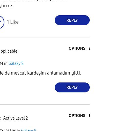
ştircez
REPLY
1
Like
OPTIONS
applicable
PM
in
Galaxy S
e de mevcut kardeşim anlamadım gitti.
REPLY
OPTIONS
z
Active Level 2
08:23 PM
in
Galaxy S