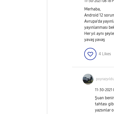
‎11-30-2021
08:18 
Merhaba,
Android 12 soru
Avrupa'da yayınl
yayınlanması bek
Her yıl aynı şeyl
yavaş yavaş
4
Likes
poyrazyıldı
‎11-30-2021
Şuan benim
tahtası gib
yazsınlar 