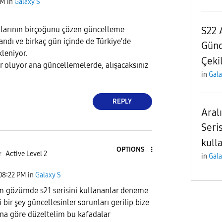
PM
in
Galaxy S
nlarının birçoğunu çözen güncelleme
S22 
andı ve birkaç gün içinde de Türkiye'de
Günc
leniyor.
Çeki
er oluyor ana güncellemelerde, alışacaksınız
in
Gala
REPLY
Aral
Seri
kull
OPTIONS
z
Active Level 2
in
Gala
08:22 PM
in
Galaxy S
 gözümde s21 serisini kullananlar deneme
i bir şey güncellesinler sorunları gerilip bize
ona göre düzeltelim bu kafadalar