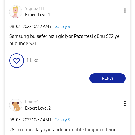
YiğitS24FE
Expert Level 1
‎08-03-2022
10:32 AM
in
Galaxy S
Samsung bu sefer hızlı gidiyor Pazartesi günü S22 ye
bugünde S21
1
Like
REPLY
Emree1
Expert Level 2
‎08-03-2022
10:37 AM
in
Galaxy S
28 Temmuz'da yayınlandı normalde bu güncelleme