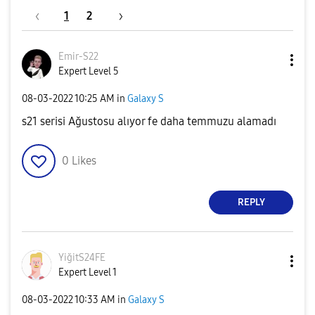
1
2
Emir-S22
Expert Level 5
‎08-03-2022
10:25 AM
in
Galaxy S
s21 serisi Ağustosu alıyor fe daha temmuzu alamadı
0
Likes
REPLY
YiğitS24FE
Expert Level 1
‎08-03-2022
10:33 AM
in
Galaxy S