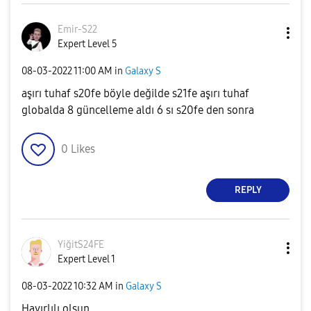
Emir-S22
Expert Level 5
‎08-03-2022
11:00 AM
in
Galaxy S
aşırı tuhaf s20fe böyle değilde s21fe aşırı tuhaf
globalda 8 güncelleme aldı 6 sı s20fe den sonra
0
Likes
REPLY
YiğitS24FE
Expert Level 1
‎08-03-2022
10:32 AM
in
Galaxy S
Hayırlılı olsun