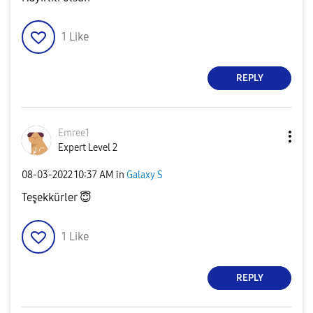
1
Like
REPLY
Emree1
Expert Level 2
‎08-03-2022
10:37 AM
in
Galaxy S
Teşekkürler
😇
1
Like
REPLY