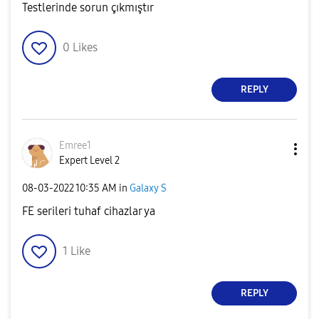
Testlerinde sorun çıkmıştır
0
Likes
REPLY
Emree1
Expert Level 2
‎08-03-2022
10:35 AM
in
Galaxy S
FE serileri tuhaf cihazlar ya
1
Like
REPLY