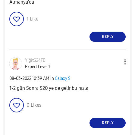
Almanya'da
1
Like
REPLY
YiğitS24FE
Expert Level 1
‎08-03-2022
10:39 AM
in
Galaxy S
1-2 gün Sonra S20 ye de gelir bu hızla
0
Likes
REPLY