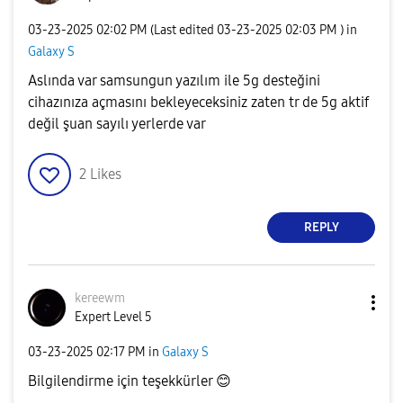
‎03-23-2025
02:02 PM
(Last edited
‎03-23-2025
02:03 PM
) in
Galaxy S
Aslında var samsungun yazılım ile 5g desteğini
cihazınıza açmasını bekleyeceksiniz zaten tr de 5g aktif
değil şuan sayılı yerlerde var
2
Likes
REPLY
kereewm
Expert Level 5
‎03-23-2025
02:17 PM
in
Galaxy S
Bilgilendirme için teşekkürler
😊