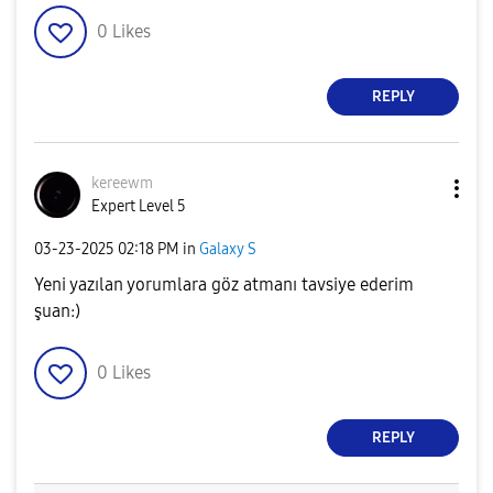
0
Likes
REPLY
kereewm
Expert Level 5
‎03-23-2025
02:18 PM
in
Galaxy S
Yeni yazılan yorumlara göz atmanı tavsiye ederim
şuan:)
0
Likes
REPLY