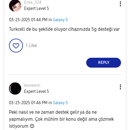
Enes_S24
Expert Level 5
‎03-23-2025
01:44 PM
in
Galaxy S
Turkcell de bu şekilde oluyor cihazınızda 5g desteği var
1
Like
REPLY
kereewm
Expert Level 5
‎03-23-2025
01:46 PM
in
Galaxy S
Peki nasıl ve ne zaman destek gelir ya da ne
yapmalıyım. Çok mühim bir konu değil ama çözmek
istiyorum
😊