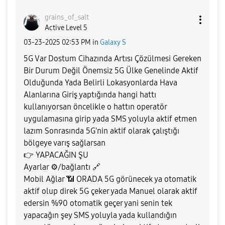
grains_of_salt
Active Level 5
‎03-23-2025
02:53 PM
in
Galaxy S
5G Var Dostum Cihazında Artısı Çözülmesi Gereken
Bir Durum Değil Önemsiz 5G Ülke Genelinde Aktif
Olduğunda Yada Belirli Lokasyonlarda Hava
Alanlarına Giriş yaptığında hangi hattı
kullanıyorsan öncelikle o hattın operatör
uygulamasına girip yada SMS yoluyla aktif etmen
lazım Sonrasında 5G'nin aktif olarak çalıştığı
bölgeye varış sağlarsan
👉
YAPACAĞIN ŞU
Ayarlar
⚙️
/bağlantı
🔗
Mobil Ağlar
📶
ORADA 5G görünecek ya otomatik
aktif olup direk 5G çeker yada Manuel olarak aktif
edersin %90 otomatik geçer yani senin tek
yapacağın şey SMS yoluyla yada kullandığın