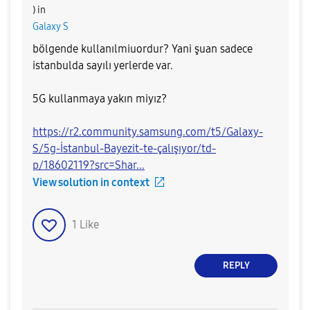
) in
Galaxy S
bölgende kullanılmiuordur? Yani şuan sadece
istanbulda sayılı yerlerde var.
5G kullanmaya yakın miyız?
https://r2.community.samsung.com/t5/Galaxy-
S/5g-İstanbul-Bayezit-te-çalışıyor/td-
p/18602119?src=Shar...
View solution in context
1
Like
REPLY