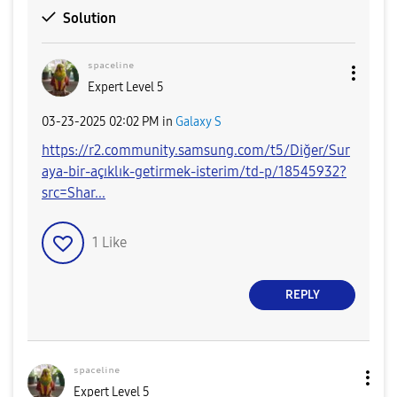
Solution
ˢᵖᵃᶜᵉˡⁱⁿᵉ
Expert Level 5
‎03-23-2025
02:02 PM
in
Galaxy S
https://r2.community.samsung.com/t5/Diğer/Sur
aya-bir-açıklık-getirmek-isterim/td-p/18545932?
src=Shar...
1
Like
REPLY
ˢᵖᵃᶜᵉˡⁱⁿᵉ
Expert Level 5