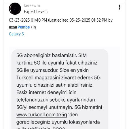
kereewm
Expert Level 5
‎03-23-2025
01:40 PM
(Last edited
‎03-23-2025
01:52 PM
by
Pembe
) in
Galaxy S