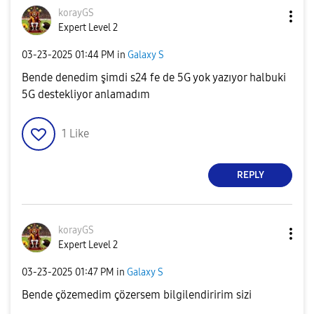
korayGS
Expert Level 2
‎03-23-2025
01:44 PM
in
Galaxy S
Bende denedim şimdi s24 fe de 5G yok yazıyor halbuki
5G destekliyor anlamadım
1
Like
REPLY
korayGS
Expert Level 2
‎03-23-2025
01:47 PM
in
Galaxy S
Bende çözemedim çözersem bilgilendiririm sizi