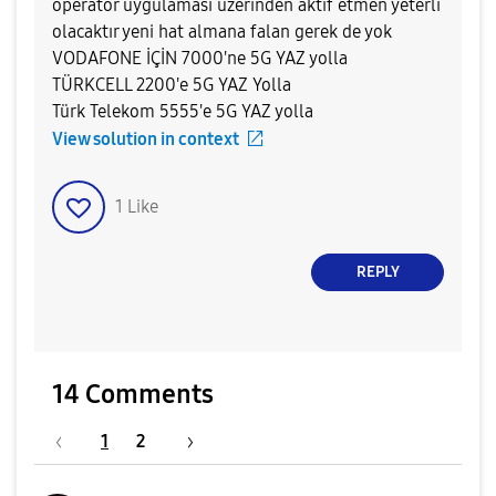
operatör uygulaması üzerinden aktif etmen yeterli
olacaktır yeni hat almana falan gerek de yok
VODAFONE İÇİN 7000'ne 5G YAZ yolla
TÜRKCELL 2200'e 5G YAZ Yolla
Türk Telekom 5555'e 5G YAZ yolla
View solution in context
1
Like
REPLY
14 Comments
1
2