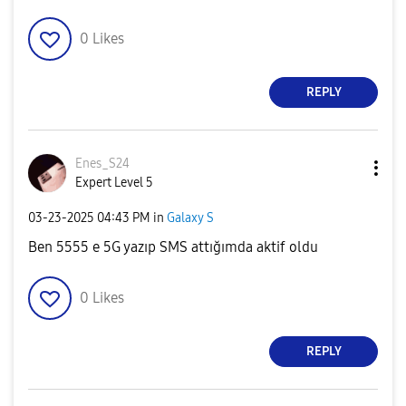
0
Likes
REPLY
Enes_S24
Expert Level 5
‎03-23-2025
04:43 PM
in
Galaxy S
Ben 5555 e 5G yazıp SMS attığımda aktif oldu
0
Likes
REPLY