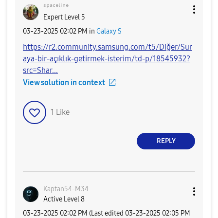
ˢᵖᵃᶜᵉˡⁱⁿᵉ
Expert Level 5
‎03-23-2025
02:02 PM
in
Galaxy S
https://r2.community.samsung.com/t5/Diğer/Sur
aya-bir-açıklık-getirmek-isterim/td-p/18545932?
src=Shar...
View solution in context
1
Like
REPLY
Kaptan54-M34
Active Level 8
‎03-23-2025
02:02 PM
(Last edited
‎03-23-2025
02:05 PM