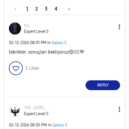
1
2
3
4
fca
Expert Level 5
‎02-12-2026
08:01 PM
in
Galaxy S
tebrikler. sonuçları bekliyoruz
😊
👍🏻
💜
5
Likes
REPLY
THE_S20FE_
Expert Level 5
‎02-12-2026
08:05 PM
in
Galaxy S