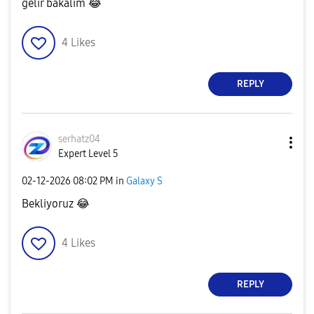
gelir bakalım
😂
4
Likes
REPLY
serhatz04
Expert Level 5
‎02-12-2026
08:02 PM
in
Galaxy S
Bekliyoruz
😂
4
Likes
REPLY