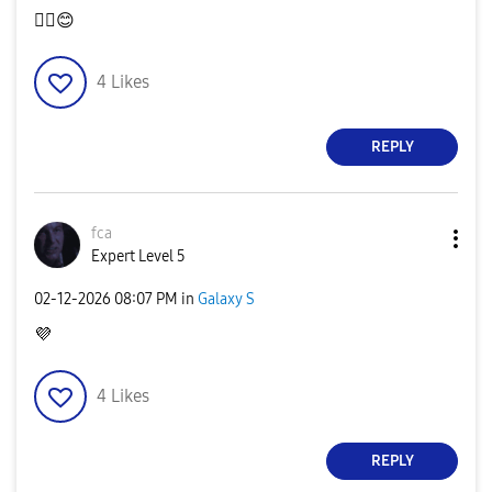
👍🏿
😊
4
Likes
REPLY
fca
Expert Level 5
‎02-12-2026
08:07 PM
in
Galaxy S
💜
4
Likes
REPLY