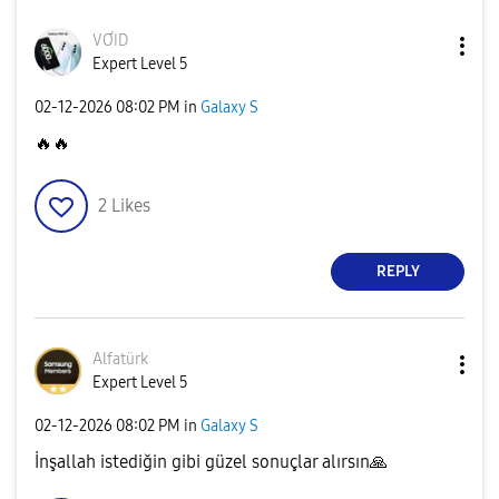
VƠID
Expert Level 5
‎02-12-2026
08:02 PM
in
Galaxy S
🔥
🔥
2
Likes
REPLY
Alfatürk
Expert Level 5
‎02-12-2026
08:02 PM
in
Galaxy S
İnşallah istediğin gibi güzel sonuçlar alırsın
🙏