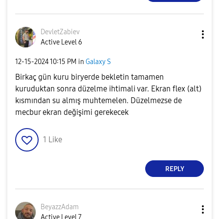
DevletZabiev
Active Level 6
‎12-15-2024
10:15 PM
in
Galaxy S
Birkaç gün kuru biryerde bekletin tamamen
kuruduktan sonra düzelme ihtimali var. Ekran flex (alt)
kısmından su almış muhtemelen. Düzelmezse de
mecbur ekran değişimi gerekecek
1
Like
REPLY
BeyazzAdam
Active Level 7