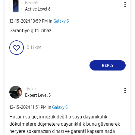
Berø55
Active Level 6
‎12-15-2024
10:59 PM
in
Galaxy S
Garantiye gitti cihaz
0
Likes
REPLY
-bekir-
Expert Level 5
‎12-15-2024
11:31 PM
in
Galaxy S
Hocam su geçirmezlik değil o suya dayanıklılık
dökülmelere düşmelere dayanıklılık buna güvenerek
heryere sokamazsın cihazı ve garanti kapsamınada