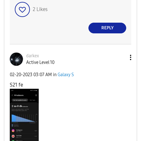
2
Likes
REPLY
darkex
Active Level 10
‎02-20-2023
03:07 AM
in
Galaxy S
S21 fe