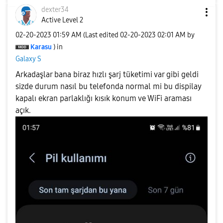
dexter34
Active Level 2
‎02-20-2023
01:59 AM
(Last edited
‎02-20-2023
02:01 AM
by
Karasu
) in
Galaxy S
Arkadaşlar bana biraz hızlı şarj tüketimi var gibi geldi
sizde durum nasıl bu telefonda normal mi bu dispilay
kapalı ekran parlaklığı kısık konum ve WiFi araması
açık.