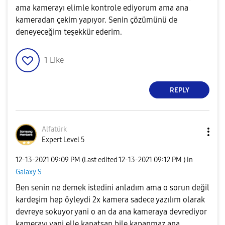
ama kamerayı elimle kontrole ediyorum ama ana
kameradan çekim yapıyor. Senin çözümünü de
deneyeceğim teşekkür ederim.
1
Like
REPLY
Alfatürk
Expert Level 5
‎12-13-2021
09:09 PM
(Last edited
‎12-13-2021
09:12 PM
) in
Galaxy S
Ben senin ne demek istedini anladım ama o sorun değil
kardeşim hep öyleydi 2x kamera sadece yazılım olarak
devreye sokuyor yani o an da ana kameraya devrediyor
kamerayı yani elle kapatsan bile kapanmaz ana