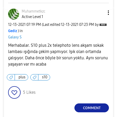
Muhammetkzc
Active Level 1
‎12-13-2021
07:19 PM
(Last edited
‎12-13-2021
07:23 PM
by
Gediz
) in
Galaxy S
Merhabalar. S10 plus 2x telephoto lens akşam sokak
lambası ışığında çekim yapmıyor. Işık olan ortamda
çalışıyor. Daha önce böyle bir sorun yoktu. Aynı sorunu
yaşayan var mı acaba
plus
s10
5
Likes
COMMENT