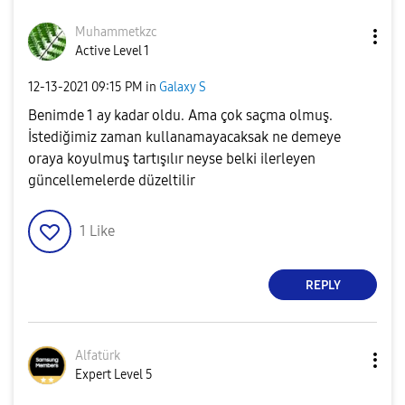
Muhammetkzc
Active Level 1
‎12-13-2021
09:15 PM
in
Galaxy S
Benimde 1 ay kadar oldu. Ama çok saçma olmuş.
İstediğimiz zaman kullanamayacaksak ne demeye
oraya koyulmuş tartışılır neyse belki ilerleyen
güncellemelerde düzeltilir
1
Like
REPLY
Alfatürk
Expert Level 5