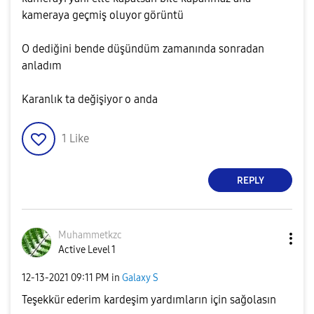
kameraya geçmiş oluyor görüntü
O dediğini bende düşündüm zamanında sonradan
anladım
Karanlık ta değişiyor o anda
1
Like
REPLY
Muhammetkzc
Active Level 1
‎12-13-2021
09:11 PM
in
Galaxy S
Teşekkür ederim kardeşim yardımların için sağolasın