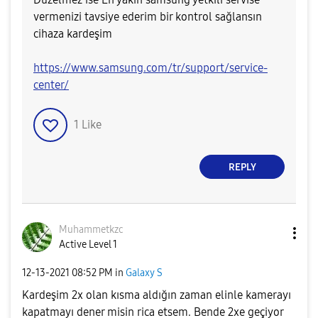
vermenizi tavsiye ederim bir kontrol sağlansın
cihaza kardeşim
https://www.samsung.com/tr/support/service-
center/
1
Like
REPLY
Muhammetkzc
Active Level 1
‎12-13-2021
08:52 PM
in
Galaxy S
Kardeşim 2x olan kısma aldığın zaman elinle kamerayı
kapatmayı dener misin rica etsem. Bende 2xe geçiyor