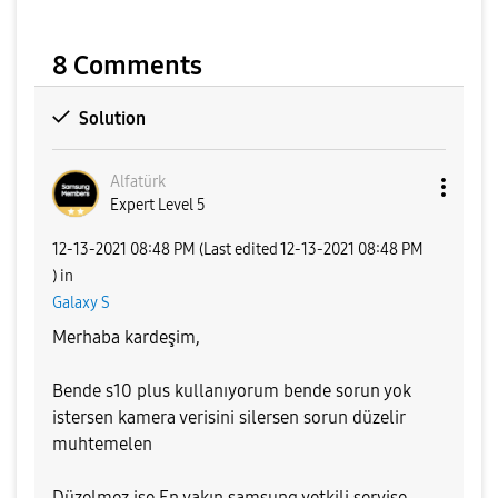
8 Comments
Solution
Alfatürk
Expert Level 5
‎12-13-2021
08:48 PM
(Last edited
‎12-13-2021
08:48 PM
) in
Galaxy S
Merhaba kardeşim,
Bende s10 plus kullanıyorum bende sorun yok
istersen kamera verisini silersen sorun düzelir
muhtemelen
Düzelmez ise En yakın samsung yetkili servise