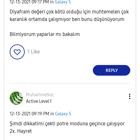
‎12-13-2021
09:17 PM
in
Galaxy S
Diyafram değeri çok kötü olduğu için muhtemelen çok
karanlık ortamda çalışmıyor ben bunu düşünüyorum
Bilmiyorum yaparlar mı bakalım
1
Like
REPLY
Muhammetkzc
Active Level 1
‎12-13-2021
09:19 PM
in
Galaxy S
Şimdi dikkatimi çekti potre moduna geçince çalışıyor
2x. Hayret