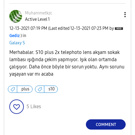
Muhammetkzc
Active Level 1
‎12-13-2021
07:19 PM
(Last edited
‎12-13-2021
07:23 PM
by
Gediz
) in
Galaxy S
Merhabalar. S10 plus 2x telephoto lens akşam sokak
lambası ışığında çekim yapmıyor. Işık olan ortamda
çalışıyor. Daha önce böyle bir sorun yoktu. Aynı sorunu
yaşayan var mı acaba
plus
s10
5
Likes
COMMENT