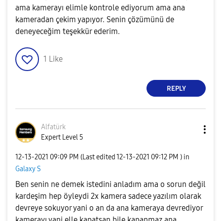
ama kamerayı elimle kontrole ediyorum ama ana
kameradan çekim yapıyor. Senin çözümünü de
deneyeceğim teşekkür ederim.
1
Like
REPLY
Alfatürk
Expert Level 5
‎12-13-2021
09:09 PM
(Last edited
‎12-13-2021
09:12 PM
) in
Galaxy S
Ben senin ne demek istedini anladım ama o sorun değil
kardeşim hep öyleydi 2x kamera sadece yazılım olarak
devreye sokuyor yani o an da ana kameraya devrediyor
kamerayı yani elle kapatsan bile kapanmaz ana