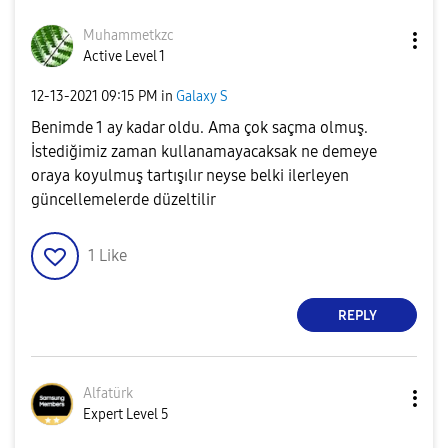
Muhammetkzc
Active Level 1
‎12-13-2021
09:15 PM
in
Galaxy S
Benimde 1 ay kadar oldu. Ama çok saçma olmuş.
İstediğimiz zaman kullanamayacaksak ne demeye
oraya koyulmuş tartışılır neyse belki ilerleyen
güncellemelerde düzeltilir
1
Like
REPLY
Alfatürk
Expert Level 5