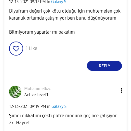
‎12-13-2021
09:17 PM
in
Galaxy S
Diyafram değeri çok kötü olduğu için muhtemelen çok
karanlık ortamda çalışmıyor ben bunu düşünüyorum
Bilmiyorum yaparlar mı bakalım
1
Like
REPLY
Muhammetkzc
Active Level 1
‎12-13-2021
09:19 PM
in
Galaxy S
Şimdi dikkatimi çekti potre moduna geçince çalışıyor
2x. Hayret