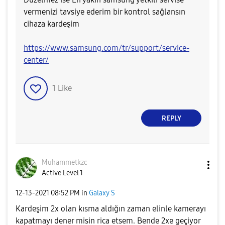
vermenizi tavsiye ederim bir kontrol sağlansın
cihaza kardeşim
https://www.samsung.com/tr/support/service-
center/
1
Like
REPLY
Muhammetkzc
Active Level 1
‎12-13-2021
08:52 PM
in
Galaxy S
Kardeşim 2x olan kısma aldığın zaman elinle kamerayı
kapatmayı dener misin rica etsem. Bende 2xe geçiyor