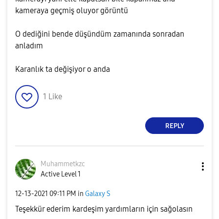
kameraya geçmiş oluyor görüntü
O dediğini bende düşündüm zamanında sonradan
anladım
Karanlık ta değişiyor o anda
1
Like
REPLY
Muhammetkzc
Active Level 1
‎12-13-2021
09:11 PM
in
Galaxy S
Teşekkür ederim kardeşim yardımların için sağolasın