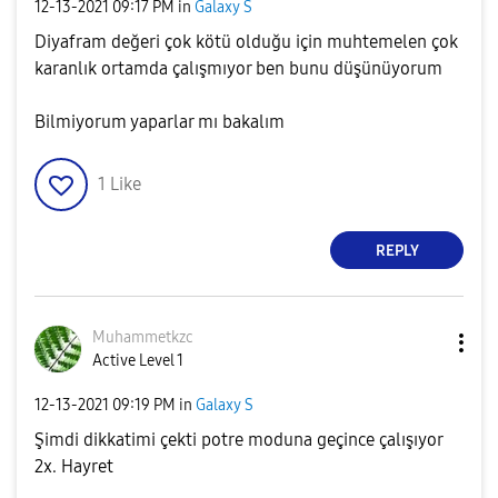
‎12-13-2021
09:17 PM
in
Galaxy S
Diyafram değeri çok kötü olduğu için muhtemelen çok
karanlık ortamda çalışmıyor ben bunu düşünüyorum
Bilmiyorum yaparlar mı bakalım
1
Like
REPLY
Muhammetkzc
Active Level 1
‎12-13-2021
09:19 PM
in
Galaxy S
Şimdi dikkatimi çekti potre moduna geçince çalışıyor
2x. Hayret