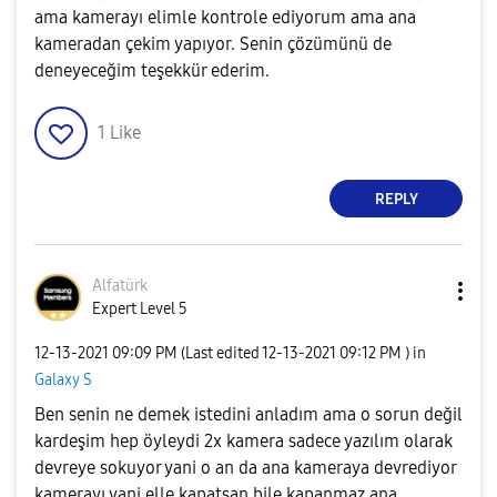
ama kamerayı elimle kontrole ediyorum ama ana
kameradan çekim yapıyor. Senin çözümünü de
deneyeceğim teşekkür ederim.
1
Like
REPLY
Alfatürk
Expert Level 5
‎12-13-2021
09:09 PM
(Last edited
‎12-13-2021
09:12 PM
) in
Galaxy S
Ben senin ne demek istedini anladım ama o sorun değil
kardeşim hep öyleydi 2x kamera sadece yazılım olarak
devreye sokuyor yani o an da ana kameraya devrediyor
kamerayı yani elle kapatsan bile kapanmaz ana