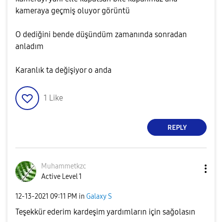
kameraya geçmiş oluyor görüntü
O dediğini bende düşündüm zamanında sonradan
anladım
Karanlık ta değişiyor o anda
1
Like
REPLY
Muhammetkzc
Active Level 1
‎12-13-2021
09:11 PM
in
Galaxy S
Teşekkür ederim kardeşim yardımların için sağolasın