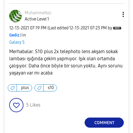
Muhammetkzc
Active Level 1
‎12-13-2021
07:19 PM
(Last edited
‎12-13-2021
07:23 PM
by
Gediz
) in
Galaxy S
Merhabalar. S10 plus 2x telephoto lens akşam sokak
lambası ışığında çekim yapmıyor. Işık olan ortamda
çalışıyor. Daha önce böyle bir sorun yoktu. Aynı sorunu
yaşayan var mı acaba
plus
s10
5
Likes
COMMENT