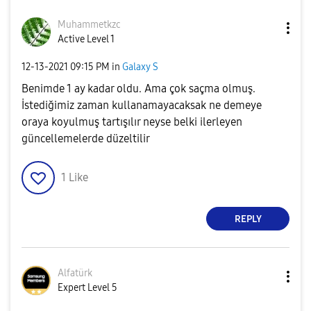
Muhammetkzc
Active Level 1
‎12-13-2021
09:15 PM
in
Galaxy S
Benimde 1 ay kadar oldu. Ama çok saçma olmuş.
İstediğimiz zaman kullanamayacaksak ne demeye
oraya koyulmuş tartışılır neyse belki ilerleyen
güncellemelerde düzeltilir
1
Like
REPLY
Alfatürk
Expert Level 5