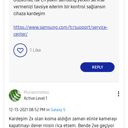
vermenizi tavsiye ederim bir kontrol sağlansın
cihaza kardeşim
https://www.samsung.com/tr/support/service-
center/
1
Like
REPLY
Muhammetkzc
Active Level 1
‎12-13-2021
08:52 PM
in
Galaxy S
Kardeşim 2x olan kısma aldığın zaman elinle kamerayı
kapatmayı dener misin rica etsem. Bende 2xe geçiyor