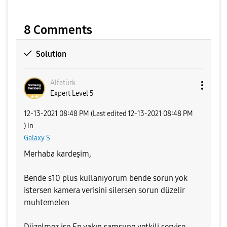
8 Comments
Solution
Alfatürk
Expert Level 5
‎12-13-2021
08:48 PM
(Last edited
‎12-13-2021
08:48 PM
) in
Galaxy S
Merhaba kardeşim,
Bende s10 plus kullanıyorum bende sorun yok
istersen kamera verisini silersen sorun düzelir
muhtemelen
Düzelmez ise En yakın samsung yetkili servise