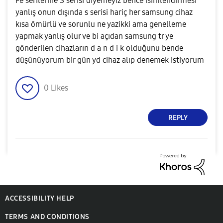
Fe serilerine S serisi diyemeyiz bence isimlendirmesi
yanlış onun dışında s serisi hariç her samsung cihaz
kısa ömürlü ve sorunlu ne yazikki ama genelleme
yapmak yanlış olur ve bi açıdan samsung tr ye
gönderilen cihazların d a n d i k olduğunu bende
düşünüyorum bir gün yd cihaz alıp denemek istiyorum
0
Likes
REPLY
ACCESSIBILITY HELP
TERMS AND CONDITIONS