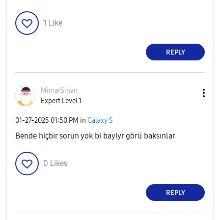
1
Like
REPLY
MimarSinan
Expert Level 1
‎01-27-2025
01:50 PM
in
Galaxy S
Bende hiçbir sorun yok bi bayiyr görü baksınlar
0
Likes
REPLY