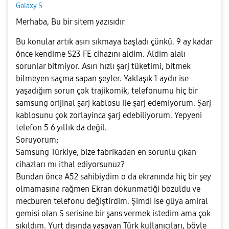
Galaxy S
Merhaba, Bu bir sitem yazısıdır
Bu konular artık asırı sıkmaya başladı çünkü. 9 ay kadar
önce kendime S23 FE cihazını aldim. Aldim alalı
sorunlar bitmiyor. Asırı hızlı şarj tüketimi, bitmek
bilmeyen saçma sapan şeyler. Yaklaşık 1 aydır ise
yaşadığım sorun çok trajikomik, telefonumu hiç bir
samsung orijinal şarj kablosu ile şarj edemiyorum. Şarj
kablosunu çok zorlayinca şarj edebiliyorum. Yepyeni
telefon 5 6 yıllık da değil.
Soruyorum;
Samsung Türkiye, bize fabrikadan en sorunlu çıkan
cihazları mı ithal ediyorsunuz?
Bundan önce A52 sahibiydim o da ekranında hiç bir şey
olmamasına rağmen Ekran dokunmatiği bozuldu ve
mecburen telefonu değiştirdim. Şimdi ise güya amiral
gemisi olan S serisine bir şans vermek istedim ama çok
sıkıldım. Yurt dışında yaşayan Türk kullanıcıları, böyle