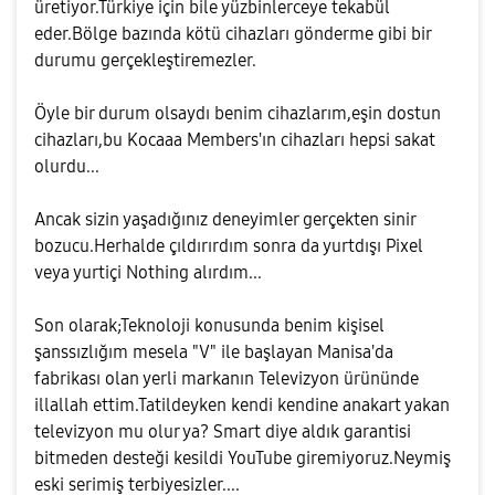
üretiyor.Türkiye için bile yüzbinlerceye tekabül
eder.Bölge bazında kötü cihazları gönderme gibi bir
durumu gerçekleştiremezler.
Öyle bir durum olsaydı benim cihazlarım,eşin dostun
cihazları,bu Kocaaa Members'ın cihazları hepsi sakat
olurdu...
Ancak sizin yaşadığınız deneyimler gerçekten sinir
bozucu.Herhalde çıldırırdım sonra da yurtdışı Pixel
veya yurtiçi Nothing alırdım...
Son olarak;Teknoloji konusunda benim kişisel
şanssızlığım mesela "V" ile başlayan Manisa'da
fabrikası olan yerli markanın Televizyon ürününde
illallah ettim.Tatildeyken kendi kendine anakart yakan
televizyon mu olur ya? Smart diye aldık garantisi
bitmeden desteği kesildi YouTube giremiyoruz.Neymiş
eski serimiş terbiyesizler....