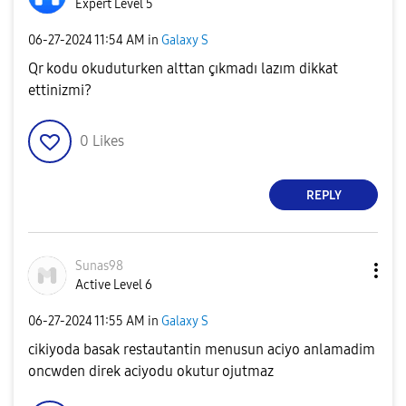
Expert Level 5
‎06-27-2024
11:54 AM
in
Galaxy S
Qr kodu okuduturken alttan çıkmadı lazım dikkat
ettinizmi?
0
Likes
REPLY
Sunas98
Active Level 6
‎06-27-2024
11:55 AM
in
Galaxy S
cikiyoda basak restautantin menusun aciyo anlamadim
oncwden direk aciyodu okutur ojutmaz