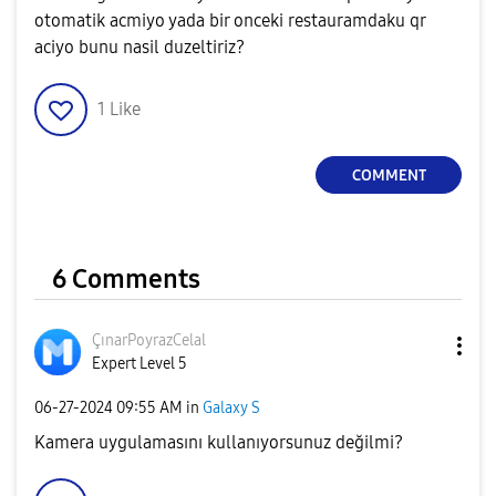
otomatik acmiyo yada bir onceki restauramdaku qr
aciyo bunu nasil duzeltiriz?
1
Like
COMMENT
6 Comments
ÇınarPoyrazCela
l
Expert Level 5
‎06-27-2024
09:55 AM
in
Galaxy S
Kamera uygulamasını kullanıyorsunuz değilmi?