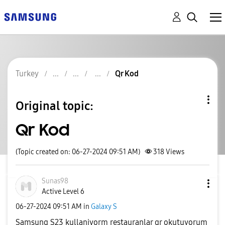
Turkey
Qr Kod
Original topic:
Qr Kod
(Topic created on: 06-27-2024 09:51 AM)
318
Views
Sunas98
Active Level 6
‎06-27-2024
09:51 AM
in
Galaxy S
Samsung S23 kullaniyorm restauranlar qr okutuyorum