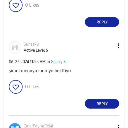
0
Likes
REPLY
Sunas98
Active Level 6
‎06-27-2024
11:55 AM
in
Galaxy S
şimdi menuyu indiriyo bekltiyo
0
Likes
REPLY
ÇınarPoyrazCela
l