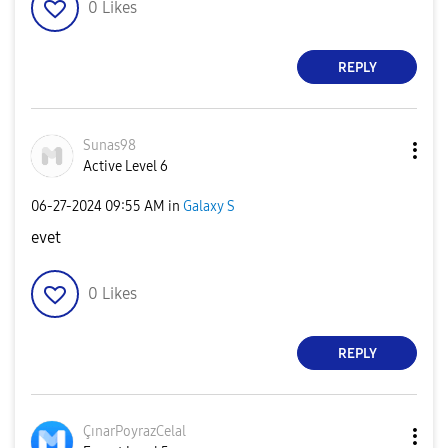
0
Likes
REPLY
Sunas98
Active Level 6
‎06-27-2024
09:55 AM
in
Galaxy S
evet
0
Likes
REPLY
ÇınarPoyrazCela
l