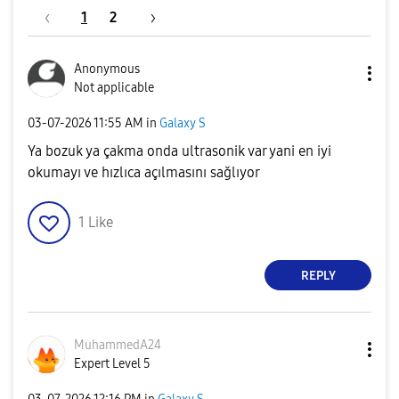
1
2
Anonymous
Not applicable
‎03-07-2026
11:55 AM
in
Galaxy S
Ya bozuk ya çakma onda ultrasonik var yani en iyi
okumayı ve hızlıca açılmasını sağlıyor
1
Like
REPLY
MuhammedA24
Expert Level 5