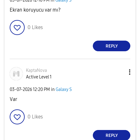
‎03-07-2026
12:16 PM
in
Galaxy S
Ekran koruyucu var mı?
0
Likes
REPLY
KaptaNova
Active Level 1
‎03-07-2026
12:20 PM
in
Galaxy S
Var
0
Likes
REPLY