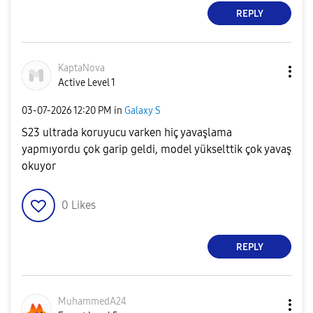
REPLY
KaptaNova
Active Level 1
‎03-07-2026
12:20 PM
in
Galaxy S
S23 ultrada koruyucu varken hiç yavaşlama
yapmıyordu çok garip geldi, model yükselttik çok yavaş
okuyor
0
Likes
REPLY
MuhammedA24