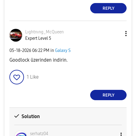
REPLY
Lıghtnıng_McQue
en
Expert Level 5
‎05-18-2026
06:22 PM
in
Galaxy S
Goodlock üzerinden indirin.
1
Like
REPLY
Solution
serhatz04