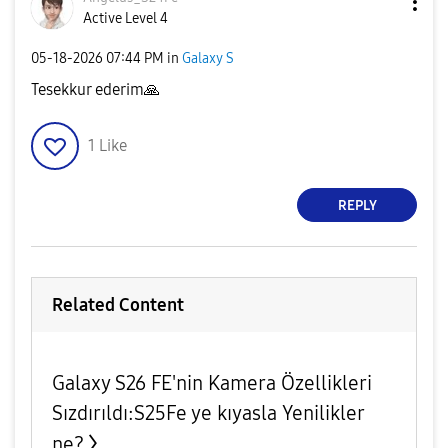
Active Level 4
‎05-18-2026
07:44 PM
in
Galaxy S
Tesekkur ederim
🙏
1
Like
REPLY
Related Content
Galaxy S26 FE'nin Kamera Özellikleri
Sızdırıldı:S25Fe ye kıyasla Yenilikler
ne?