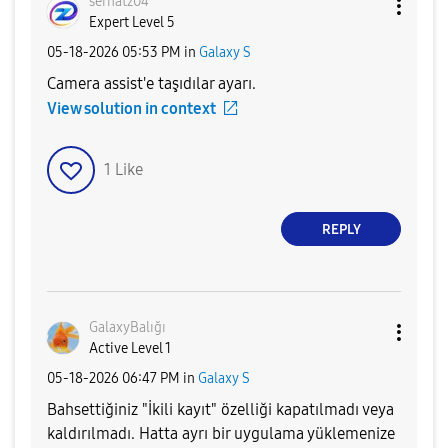
serhatz04
Expert Level 5
‎05-18-2026
05:53 PM
in
Galaxy S
Camera assist'e taşıdılar ayarı.
View solution in context
1
Like
REPLY
GalaxyBalığı
Active Level 1
‎05-18-2026
06:47 PM
in
Galaxy S
Bahsettiğiniz "İkili kayıt" özelliği kapatılmadı veya
kaldırılmadı. Hatta ayrı bir uygulama yüklemenize