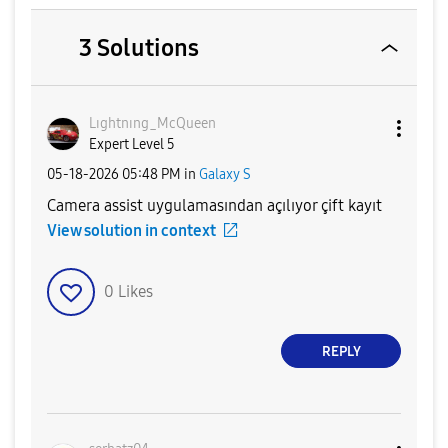
3 Solutions
Lıghtnıng_McQue
en
Expert Level 5
‎05-18-2026
05:48 PM
in
Galaxy S
Camera assist uygulamasından açılıyor çift kayıt
View solution in context
0
Likes
REPLY